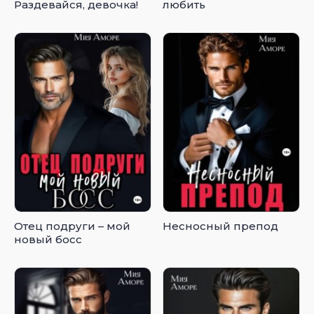
Раздевайся, девочка!
любить
Отец подруги – мой
Несносный препод
новый босс