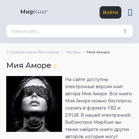
Мир
Книг
Войти
Скачать книги бесплатно
Авторы
Мия Аморе
Мия Аморе
На сайте доступны
электронные версии книг
автора Мия Аморе. Все книги
Мия Аморе можно бесплатно
скачать в формате FB2 и
EPUB. В нашей электронной
библиотеке МирКниг вы
также найдете книги других
авторов, которые могут