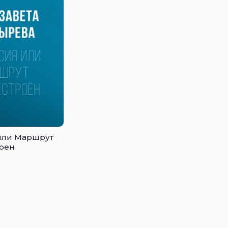
или Маршрут
оен