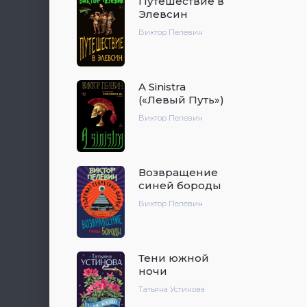
Путешествие в
Элевсин
Виктор Пелевин
A Sinistra
(«Левый Путь»)
Виктор Пелевин
Возвращение
синей бороды
Виктор Пелевин
Тени южной
ночи
Татьяна Устинова