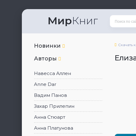
Мир
Книг
Новинки
Скачать 
Елиз
Авторы
Навесса Аллен
Anne Dar
Вадим Панов
Захар Прилепин
Анна Стюарт
Анна Платунова