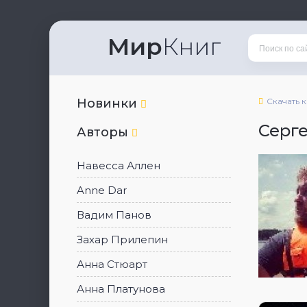
Мир
Книг
Новинки
Скачать 
Серг
Авторы
Навесса Аллен
Anne Dar
Вадим Панов
Захар Прилепин
Анна Стюарт
Анна Платунова