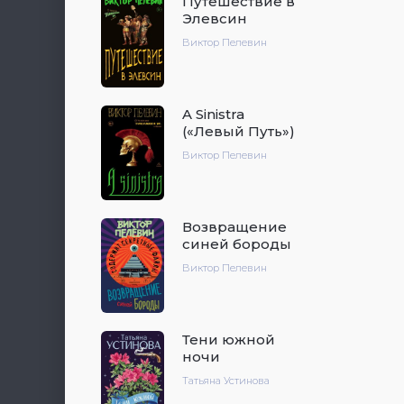
Путешествие в
Элевсин
Виктор Пелевин
A Sinistra
(«Левый Путь»)
Виктор Пелевин
Возвращение
синей бороды
Виктор Пелевин
Тени южной
ночи
Татьяна Устинова