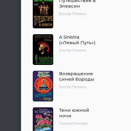
Путешествие в
Элевсин
Виктор Пелевин
A Sinistra
(«Левый Путь»)
Виктор Пелевин
Возвращение
синей бороды
Виктор Пелевин
Тени южной
ночи
Татьяна Устинова