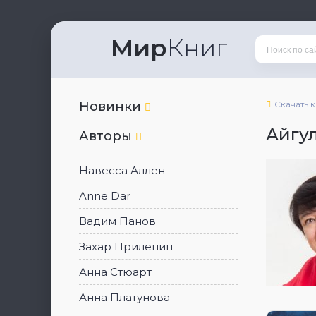
Мир
Книг
Новинки
Скачать 
Айгу
Авторы
Навесса Аллен
Anne Dar
Вадим Панов
Захар Прилепин
Анна Стюарт
Анна Платунова