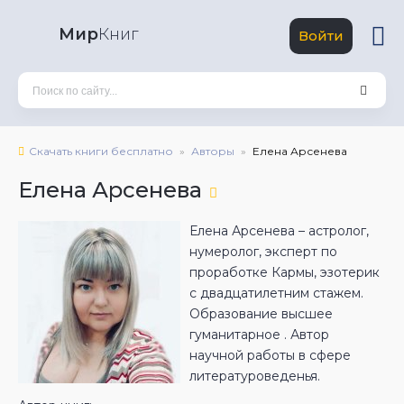
Мир
Книг
Войти
Скачать книги бесплатно
Авторы
Елена Арсенева
Елена Арсенева
Елена Арсенева – астролог,
нумеролог, эксперт по
проработке Кармы, эзотерик
с двадцатилетним стажем.
Образование высшее
гуманитарное . Автор
научной работы в сфере
литературоведенья.