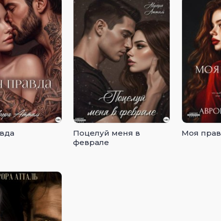
вда
Поцелуй меня в
Моя пра
феврале