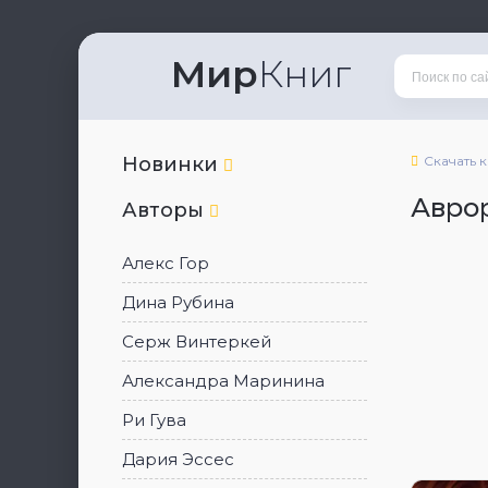
Мир
Книг
Новинки
Скачать 
Авро
Авторы
Алекс Гор
Дина Рубина
Серж Винтеркей
Александра Маринина
Ри Гува
Дария Эссес