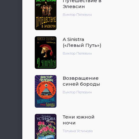
Путешествие в
Элевсин
Виктор Пелевин
A Sinistra
(«Левый Путь»)
Виктор Пелевин
Возвращение
синей бороды
Виктор Пелевин
Тени южной
ночи
Татьяна Устинова