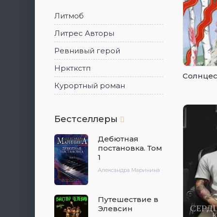
Литмоб
Литрес Авторы
Ревнивый герой
Нркткстп
Солнцес
Курортный роман
Бестселлеры
Дебютная
постановка. Том
1
Александра Маринина
Путешествие в
Элевсин