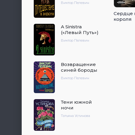
Виктор Пелевин
Сердце 
короля
A Sinistra
(«Левый Путь»)
Виктор Пелевин
Возвращение
синей бороды
Виктор Пелевин
Тени южной
ночи
Татьяна Устинова