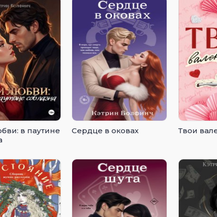
бви: в паутине
Сердце в оковах
Твои вал
а