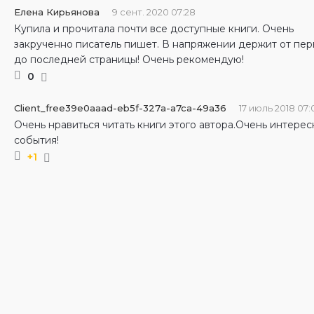
Елена Кирьянова
9 сент. 2020 07:28
Купила и прочитала почти все доступные книги. Очень
закрученно писатель пишет. В напряжении держит от пер
до последней страницы! Очень рекомендую!
0
Client_free39e0aaad-eb5f-327a-a7ca-49a36
17 июль 2018 07:
Очень нравиться читать книги этого автора.Очень интере
события!
+1