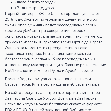
«Жало белого города»;
«Водные процедуры».
Первый триллер – «Жало белого города» – увел свет в
2016 году. Эксперт по уголовным делам, инспектор
Унаи Лопес де Айялы ведет расследование серии
жестоких убийств, при совершении которых
использовались ритуальные символы. Такой же метод
применял известный археолог Тасио Ортис де Сарате.
Однако на момент этих преступлений он еще
находился в тюрьме. Книга стала национальным
бестселлером в Испании, была переведена на 20
языков и получила экранизацию. Главные роли в фильме
Netflix исполнили Белен Руэда и Аурой Гарридо.
Роман «Водные ритуалы» также попал в списки
бестселлеров. Книга была издана в 40 странах мира.
На сайте доступны электронные версии книг автора
Эва Гарсиа Саэнс де Уртури. Все книги Эва Гарсиа
Саэнс де Уртури можно бесплатно скачать в формате
FB2 и EPUB. В нашей электронной библиотеке