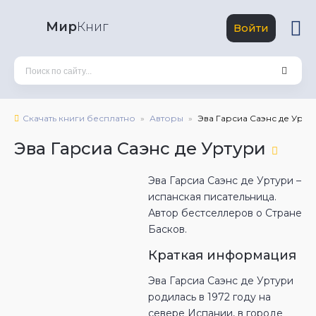
Мир
Книг
Войти
Скачать книги бесплатно
Авторы
Эва Гарсиа Саэнс де Урту
Эва Гарсиа Саэнс де Уртури
Эва Гарсиа Саэнс де Уртури –
испанская писательница.
Автор бестселлеров о Стране
Басков.
Краткая информация
Эва Гарсиа Саэнс де Уртури
родилась в 1972 году на
севере Испании, в городе