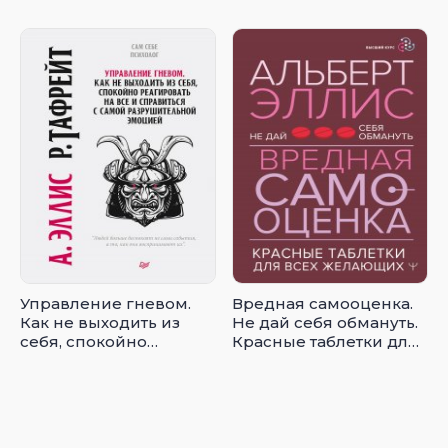
по любому поводу
начнет
контролировать тебя
Управление гневом.
Вредная самооценка.
Как не выходить из
Не дай себя обмануть.
себя, спокойно
Красные таблетки для
реагировать на все и
всех желающих
справиться с самой
разрушительной
эмоцией