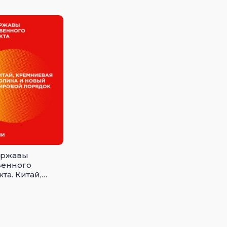
ержавы
венного
та. Китай,
вая долина и
мировой
к