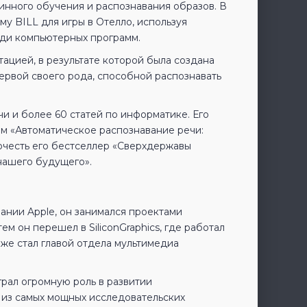
инного обучения и распознавания образов. В
у BILL для игры в Отелло, используя
еди компьютерных программ.
ацией, в результате которой была создана
первой своего рода, способной распознавать
и и более 60 статей по информатике. Его
ем «Автоматическое распознавание речи:
очесть его бестселлер «Сверхдержавы
 нашего будущего».
ании Apple, он занимался проектами
тем он перешел в SiliconGraphics, где работал
зже стал главой отдела мультимедиа
грал огромную роль в развитии
 из самых мощных исследовательских