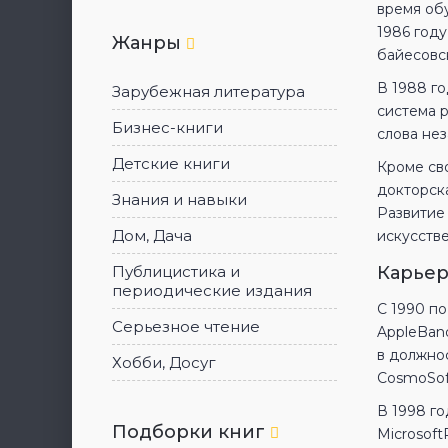
время об
1986 год
Жанры
байесовс
В 1988 г
Зарубежная литература
система р
Бизнес-книги
слова нез
Детские книги
Кроме сво
докторск
Знания и навыки
Развитие
Дом, Дача
искусстве
Публицистика и
Карьер
периодические издания
С 1990 п
Серьезное чтение
AppleBand
в должнос
Хобби, Досуг
CosmoSof
В 1998 го
Подборки книг
Microsof