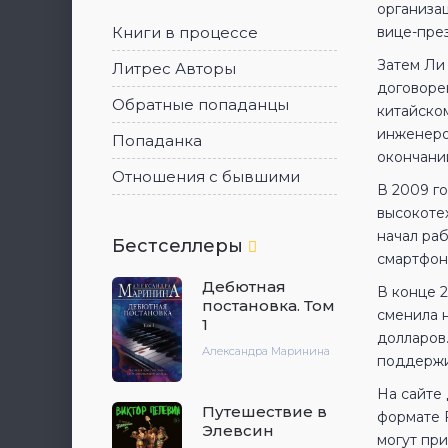
организа
Книги в процессе
вице-през
Затем Ли 
Литрес Авторы
договоре
Обратные попаданцы
китайско
инженеро
Попаданка
окончани
Отношения с бывшими
В 2009 г
высокотех
начал ра
Бестселлеры
смартфон
Дебютная
В конце 2
постановка. Том
сменила 
1
долларов
Александра Маринина
поддержи
На сайте 
Путешествие в
формате 
Элевсин
могут пр