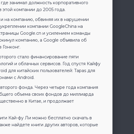
 где занимал должность корпоративного
в этой компании до 2005 года.
о и на компанию, обвиняя их в нарушении
 укреплении компании GoogleChina на
страницы Google.cn и усилением команды
окинул компанию, а Google объявила об
 Гонконг.
которого стало финансирование пяти
логий и облачных сервисов. Год спустя Кайфу
id для китайских пользователей: Tapas для
нами с Android.
 второго фонда. Через четыре года компания
 общего объема своих фондов до миллиарда
щественно в Китае, и продолжает
ниги Кай-фу Ли можно бесплатно скачать в
кже найдете книги других авторов, которые