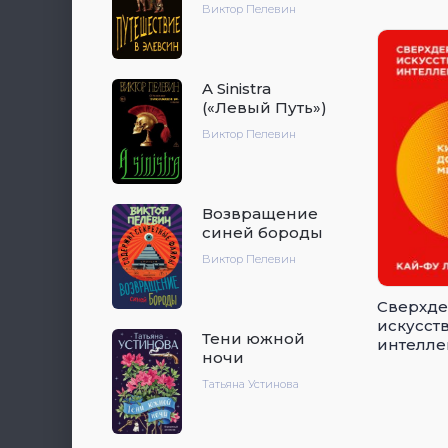
Виктор Пелевин
A Sinistra
(«Левый Путь»)
Виктор Пелевин
Возвращение
синей бороды
Виктор Пелевин
Сверхд
искусст
Тени южной
интеллек
ночи
Кремние
новый 
Татьяна Устинова
порядо