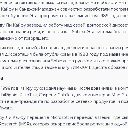
учения он активно занимался исследованиями в области маш
у Кайфу и СанджойМахаджан совместно разработали программ
кое обучение. Эта программа стала чемпионом 1989 года ср
оду Ли Кайфу завершил работу над своей докторской диссерт
аспознавания речи, известная как Sphinx. Эта система была 
ависимо от говорящего.
их исследований, Ли написал две книги о распознавании реч
ая диссертация была опубликована в 1988 году под названи
 системы распознавания Sphinx». На русском языке можно пр
нного интеллекта», а также книгу «ИИ-2041. Десять образов
а
о 1996 год Кайфу руководил научными исследованиями в комп
aiPippin, PlainTalk, Casper и GalaTea для компьютеров Mac. За
ти вице-президента по разработке сетевых продуктов, и по
tware.
ду Ли Кайфу перешел в Microsoft и переехал в Пекин, где сы
tResearch (MSR), которая вскоре приобрела репутацию одной