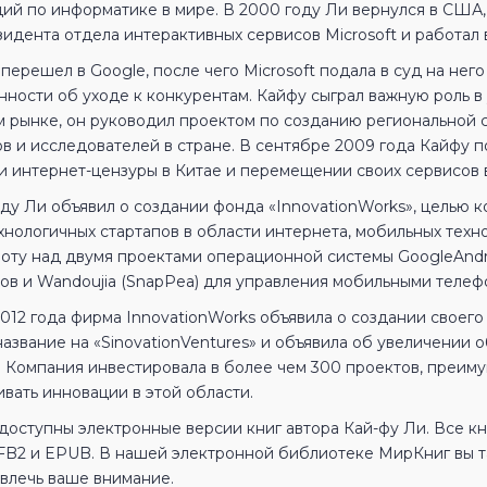
ций по информатике в мире. В 2000 году Ли вернулся в США,
идента отдела интерактивных сервисов Microsoft и работал 
перешел в Google, после чего Microsoft подала в суд на нег
нности об уходе к конкурентам. Кайфу сыграл важную роль в
м рынке, он руководил проектом по созданию региональной 
в и исследователей в стране. В сентябре 2009 года Кайфу п
и интернет-цензуры в Китае и перемещении своих сервисов в
оду Ли объявил о создании фонда «InnovationWorks», целью 
нологичных стартапов в области интернета, мобильных техно
боту над двумя проектами операционной системы GoogleAndro
ов и Wandoujia (SnapPea) для управления мобильными телефо
012 года фирма InnovationWorks объявила о создании своего
название на «SinovationVentures» и объявила об увеличении
. Компания инвестировала в более чем 300 проектов, преиму
вать инновации в этой области.
доступны электронные версии книг автора Кай-фу Ли. Все к
FB2 и EPUB. В нашей электронной библиотеке МирКниг вы та
ивлечь ваше внимание.