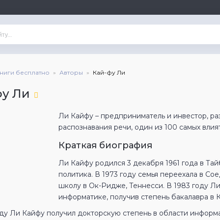
книги бесплатно
Авторы
Кай-фу Ли
фу Ли
Ли Кайфу – предприниматель и инвестор, р
распознавания речи, один из 100 самых вли
Краткая биография
Ли Кайфу родился 3 декабря 1961 года в Тайб
политика. В 1973 году семья переехала в С
школу в Ок-Ридже, Теннесси. В 1983 году 
информатике, получив степень бакалавра в 
оду Ли Кайфу получил докторскую степень в области информа