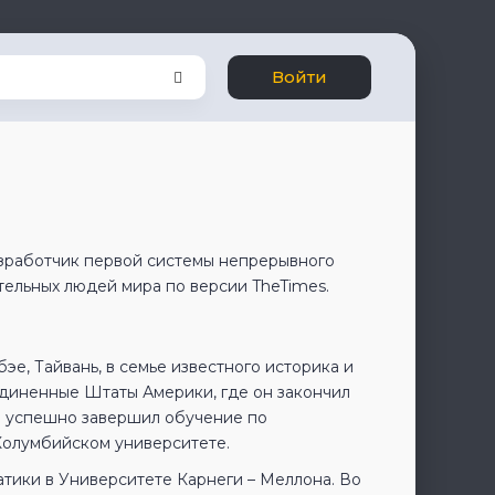
Войти
азработчик первой системы непрерывного
ятельных людей мира по версии TheTimes.
эе, Тайвань, в семье известного историка и
оединенные Штаты Америки, где он закончил
Ли успешно завершил обучение по
Колумбийском университете.
тики в Университете Карнеги – Меллона. Во