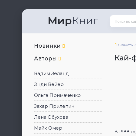
Мир
Книг
Новинки
Скачать 
Кай-
Авторы
Вадим Зеланд
Энди Вейер
Ольга Примаченко
Захар Прилепин
Лена Обухова
Майк Омер
В 1988 г