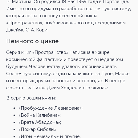
Р. Мартина. Он родился 18 мая 1969 года в Портленде.
Именно он придумал и разработал солнечную систему,
которая легла в основу вселенной цикла
«Пространство», опубликованного под псевдонимом
Джеймс С. А. Кори.
Немного о цикле
Серия книг «Пространство» написана в жанре
космической фантастики и повествует о недалеком
будущем. Человечеству удалось колонизировать
Солнечную систему: люди начали жить на Луне, Марсе
и некоторых других планетах и астероидах. В центре
сюжета – капитан Джим Холден и его экипаж.
В серию вошли книги:
«Пробуждение Левиафана»;
«Война Калибана»;
«Врата Абаддона»;
«Пожар Сиболы»;
«Игры Немезиды» и другие.