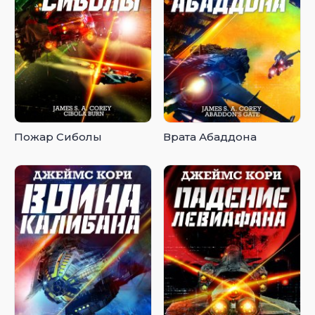
Пожар Сиболы
Врата Абаддона