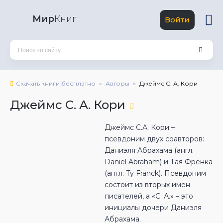
Мир
Книг
Войти
Скачать книги бесплатно
Авторы
Джеймс С. А. Кори
Джеймс С. А. Кори
Джеймс С.А. Кори –
псевдоним двух соавторов:
Даниэля Абрахама (англ.
Daniel Abraham) и Тая Френка
(англ. Ty Franck). Псевдоним
состоит из вторых имен
писателей, а «С. А.» – это
инициалы дочери Даниэля
Абрахама.