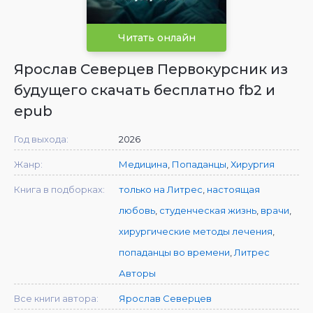
Читать онлайн
Ярослав Северцев Первокурсник из
будущего скачать бесплатно fb2 и
epub
Год выхода:
2026
Жанр:
Медицина
,
Попаданцы
,
Хирургия
Книга в подборках:
только на Литрес
,
настоящая
любовь
,
студенческая жизнь
,
врачи
,
хирургические методы лечения
,
попаданцы во времени
,
Литрес
Авторы
Все книги автора:
Ярослав Северцев