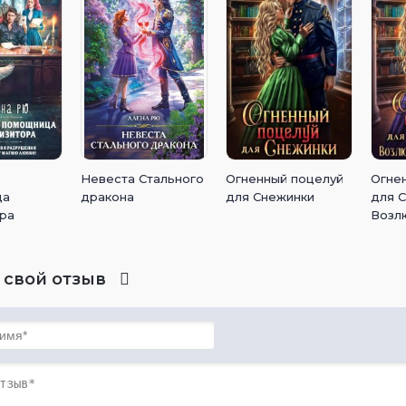
Невеста Стального
Огненный поцелуй
Огне
ца
дракона
для Снежинки
для С
ора
Возл
Фени
 свой отзыв