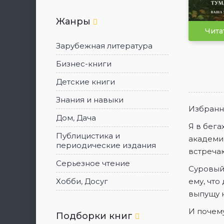
Жанры
Чита
Зарубежная литература
Бизнес-книги
5
Детские книги
Знания и навыки
Избранн
Дом, Дача
Я в бега
Публицистика и
академию
периодические издания
встречаю
Серьезное чтение
Суровый 
Хобби, Досуг
ему, что
выпущу н
И почему
Подборки книг