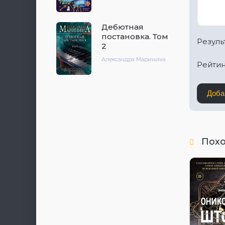
Дебютная
постановка. Том
Результ
2
Александра Маринина
Рейтин
Доба
Пох