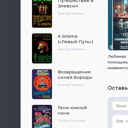
Путешествие в
Элевсин
Виктор Пелевин
A Sinistra
(«Левый Путь»)
Виктор Пелевин
Любимая
помощни
инквизит
Возвращение
синей бороды
Виктор Пелевин
Оставь
Тени южной
ночи
Татьяна Устинова