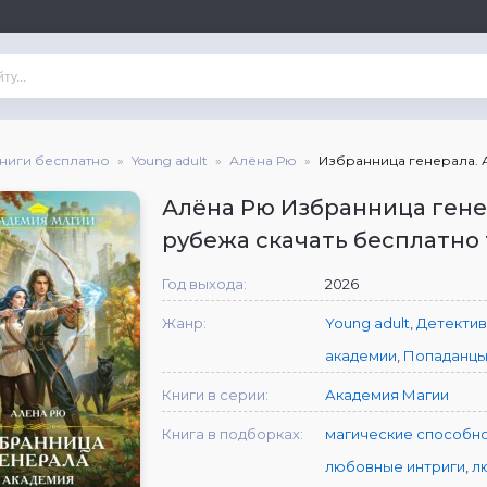
книги бесплатно
Young adult
Алёна Рю
Избранница генерала. 
Алёна Рю Избранница гене
рубежа скачать бесплатно 
Год выхода:
2026
Жанр:
Young adult
,
Детектив
академии
,
Попаданц
Книги в серии:
Академия Магии
Книга в подборках:
магические способн
любовные интриги
,
л