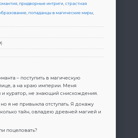
омантия
,
придворные интриги
,
страстная
образование
,
попаданцы в магические миры
,
9
)
оманта – поступить в магическую
лице, а на краю империи. Меня
и и куратор, не знающий снисхождения.
но я не привыкла отступать. Я докажу
сколько тайн, овладею древней магией и
или поцеловать?