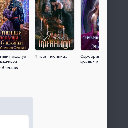
нный поцелуй
Я твоя пленница
Серебряные
нежинки.
крылья для Мышки
юбленная
кса