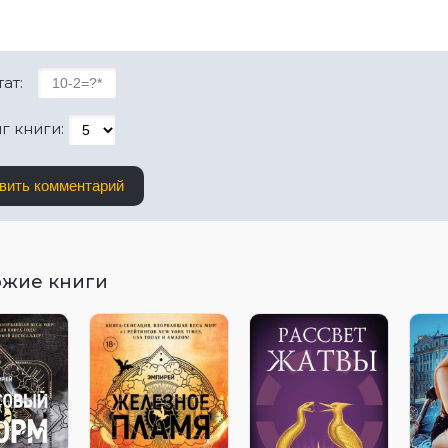
ат:
г книги:
вить комментарий
ожие книги