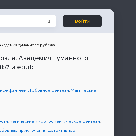
Войти
Академия туманного рубежа
рала. Академия туманного
fb2 и epub
ное фэнтези
,
Любовное фэнтези
,
Магические
ы
ости
,
магические миры
,
романтическое фэнтези
,
юбовные приключения
,
детективное