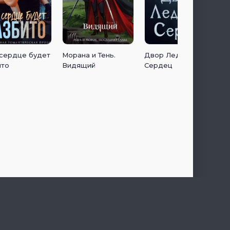
 сердце будет
Морана и Тень.
Двор Ледяных
ито
Видящий
Сердец