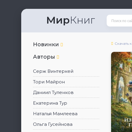
Мир
Книг
Новинки
Скачать 
Авторы
Серж Винтеркей
Тори Майрон
Даниил Туленков
Екатерина Тур
Наталья Мамлеева
Ольга Гусейнова