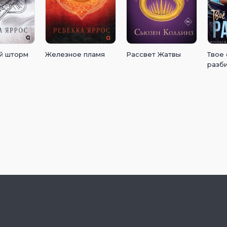
й шторм
Железное пламя
Рассвет Жатвы
Твое
разб