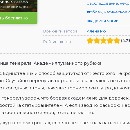
расследование
,
некр
любовь
,
магическое 
ть бесплатно
академия магии
Все книги автора:
Алёна Рю
(
4.7
Рейтинг книги:
ица генерала. Академия туманного рубежа
х. Единственный способ защититься от жестокого некр
. Случайно перепутав порталы, я оказываюсь не в сто
т холодные стены, тяжелые тренировки с утра до ноч
генерал уверен, что боевая академия не для девочек, 
 достойна стать хранителем! А если заодно раскрою не
а свет опасного зверя, то это нечаянно.
 куратор смотрит так, словно не знает: наказать меня 