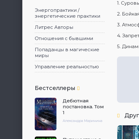
1. Суров
Энергопрактики /
2. Бойка
энергетические практики
3. Атмо
Литрес Авторы
4. Запре
Отношения с бывшими
5. Динам
Попаданцы в магические
миры
Управление реальностью
Бестселлеры
Дебютная
постановка. Том
1
Друг
Александра Маринина