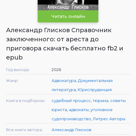
Читать онлайн
Александр Глисков Справочник
заключенного: от ареста до
приговора скачать бесплатно fb2 и
epub
Год выхода:
2026
Жанр:
Адвокатура
,
Документальная
литература
,
Юриспруденция
Книга в подборках:
судебный процесс
,
тюрьма
,
советы
юриста
,
адвокаты
,
уголовное
судопроизводство
,
Литрес Авторы
Все книги автора:
Александр Глисков