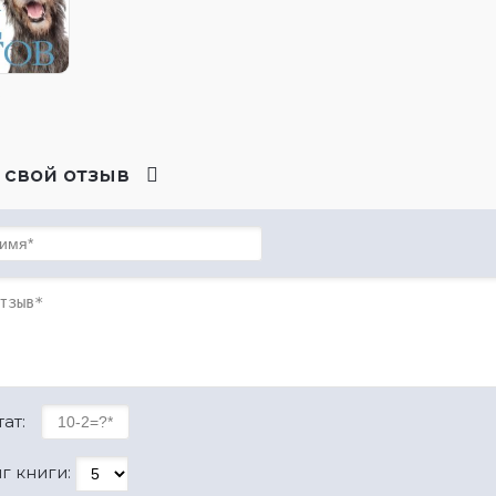
в
 свой отзыв
ат:
г книги: