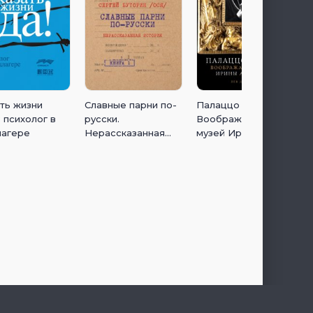
ть жизни
Славные парни по-
Палаццо Мадамы:
: психолог в
русски.
Воображаемый
лагере
Нерассказанная
музей Ирины
история. Книга 1
Антоновой