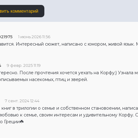
вить комментарий
021975
1 июнь 2026 11:56
авится. Интересный сюжет, написано с юмором, живой язык. 
4
9 февр. 2025 11:19
ересно. После прочтения хочется уехать на Корфу;) Узнала 
описываемых насекомых, птиц и зверей.
7 сент. 2024 12:44
з книг в трилогии о семье и собственном становоении, напи
любовью к семье, своим интересам и удивительному Корфу. С
о Греции☘️