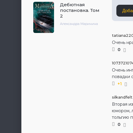
Дебютная
постановка. Том
Доба
2
Александра Маринина
tatiana22
Очень нр
0
107372107
Очень инт
повадки 
+1
silkandfelt
Вторая и
юмором, 
тольгию п
0