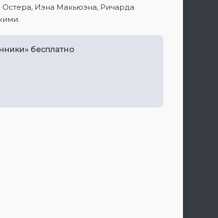
 Остера, Иэна Макьюэна, Ричарда
кими.
енники» бесплатно