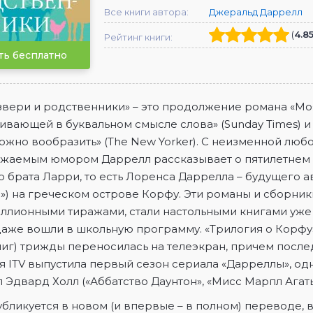
Все книги автора:
Джеральд Даррелл
(
4.8
Рейтинг книги:
ть бесплатно
звери и родственники» – это продолжение романа «Моя 
ивающей в буквальном смысле слова»
(Sunday Times)
и
можно вообразить»
(The New Yorker)
. С неизменной люб
жаемым юмором Даррелл рассказывает о пятилетнем п
о брата Ларри, то есть Лоренса Даррелла – будущего 
») на греческом острове Корфу. Эти романы и сборни
лионными тиражами, стали настольными книгами уже у
даже вошли в школьную программу. «Трилогия о Корфу
иг) трижды переносилась на телеэкран, причем последн
ия
ITV
выпустила первый сезон сериала «Дарреллы», од
 Эдвард Холл («Аббатство Даунтон», «Мисс Марпл Агаты
бликуется в новом (и впервые – в полном) переводе,