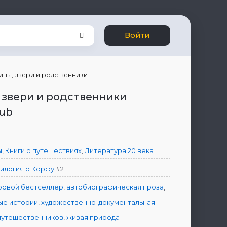
Войти
ицы, звери и родственники
 звери и родственники
pub
ы
,
Книги о путешествиях
,
Литература 20 века
илогия о Корфу
#2
ровой бестселлер
,
автобиографическая проза
,
ые истории
,
художественно-документальная
путешественников
,
живая природа