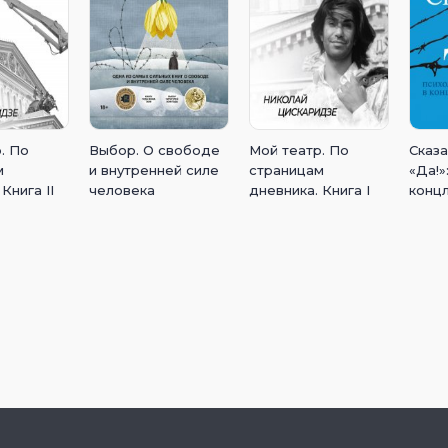
. По
Выбор. О свободе
Мой театр. По
Сказа
м
и внутренней силе
страницам
«Да!»
Книга II
человека
дневника. Книга I
конц