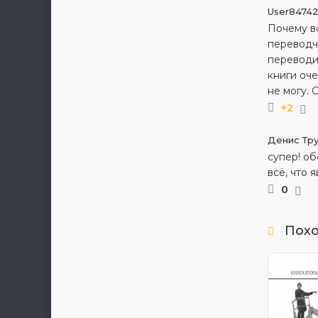
User84742
Почему в
переводч
переводи
книги оче
не могу. 
+2
Денис Тр
супер! об
всё, что 
0
Пох