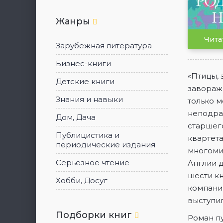
Жанры
5
Чита
Зарубежная литература
Бизнес-книги
«Птицы, 
Детские книги
завораж
Знания и навыки
только 
неподра
Дом, Дача
старшег
Публицистика и
квартета
периодические издания
многомил
Серьезное чтение
Англии 
шести кн
Хобби, Досуг
компан
выступил
Подборки книг
Роман пу