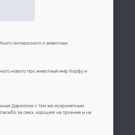
Много интересного о животных.
много нового про животный мир Корфу и
санная Дареллом с тем же искрометным
пасибо за смех, хорошее на троение и на