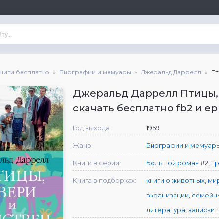
книги бесплатно
Биографии и мемуары
Джеральд Даррелл
Пт
Джеральд Даррелл Птицы,
скачать бесплатно fb2 и e
Год выхода:
1969
Жанр:
Биографии и мемуар
Книги в серии:
Большой роман
#2,
Тр
Книга в подборках:
книги о животных
,
ми
экранизации
,
семейн
литература
,
записки 