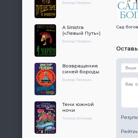
Виктор Пелевин
A Sinistra
Сад бого
(«Левый Путь»)
Виктор Пелевин
Оставь
Возвращение
синей бороды
Виктор Пелевин
Тени южной
ночи
Результ
Татьяна Устинова
Рейтин