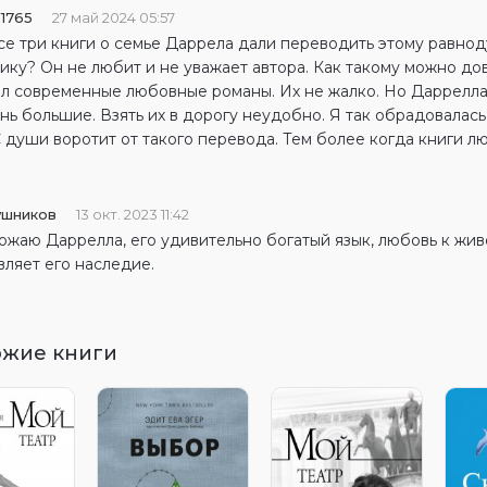
1765
27 май 2024 05:57
се три книги о семье Даррела дали переводить этому равно
ику? Он не любит и не уважает автора. Как такому можно до
л современные любовные романы. Их не жалко. Но Даррелла
нь большие. Взять их в дорогу неудобно. Я так обрадовалась,
С души воротит от такого перевода. Тем более когда книги л
ушников
13 окт. 2023 11:42
ожаю Даррелла, его удивительно богатый язык, любовь к жив
являет его наследие.
ожие книги