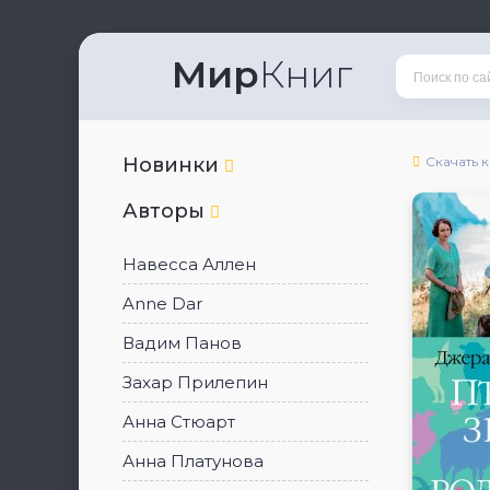
Мир
Книг
Новинки
Скачать 
Авторы
Навесса Аллен
Anne Dar
Вадим Панов
Захар Прилепин
Анна Стюарт
Анна Платунова