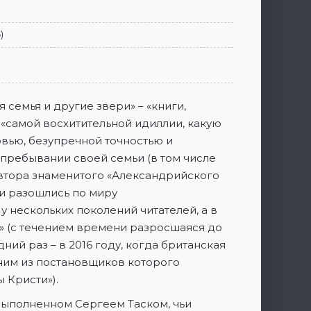
5
)
семья и другие звери» – «книги,
 «самой восхитительной идиллии, какую
овью, безупречной точностью и
ребывании своей семьи (в том числе
автора знаменитого «Александрийского
ки разошлись по миру
 нескольких поколений читателей, а в
» (с течением времени разросшаяся до
ий раз – в 2016 году, когда британская
ним из постановщиков которого
 Кристи»).
 выполненном Сергеем Таском, чьи