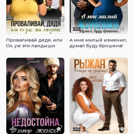
Проваливай дядя, или
А мне милый изменил,
Ох, уж эти ландыши
думал буду брошена!