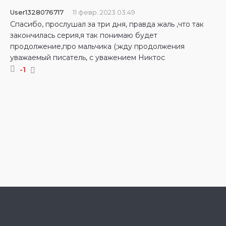
User1328076717
11 февр. 2023 03:49
Спасибо, прослушал за три дня, правда жаль ,что так
закончилась серия,я так понимаю будет
продолжение,про мальчика (;жду продолжения
уважаемый писатель, с уважением Никтос
-1