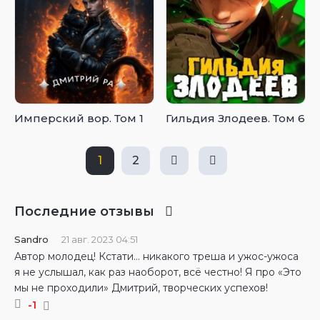
Имперский вор. Том 1
Гильдия Злодеев. Том 6
1
2
Последние отзывы
Sandro
21 авг. 2023 04:51
Автор молодец! Кстати… никакого треша и ужос-ужоса
я не услышал, как раз наоборот, всё честно! Я про «Это
мы не проходили» Дмитрий, творческих успехов!
-1