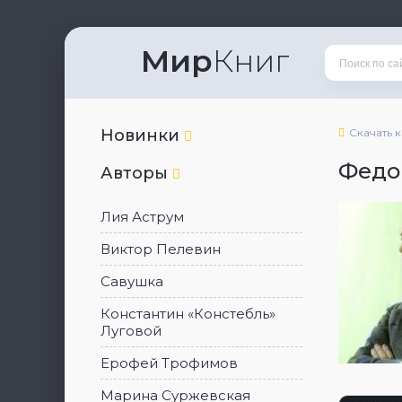
Мир
Книг
Новинки
Скачать 
Федо
Авторы
Лия Аструм
Виктор Пелевин
Савушка
Константин «Констебль»
Луговой
Ерофей Трофимов
Марина Суржевская