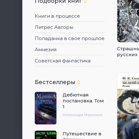
Подборки книг
Книги в процессе
Литрес Авторы
Попаданка в свое прошлое
Страшны
Амнезия
русских
Советская фантастика
Бестселлеры
Дебютная
постановка. Том
1
Александра Маринина
Путешествие в