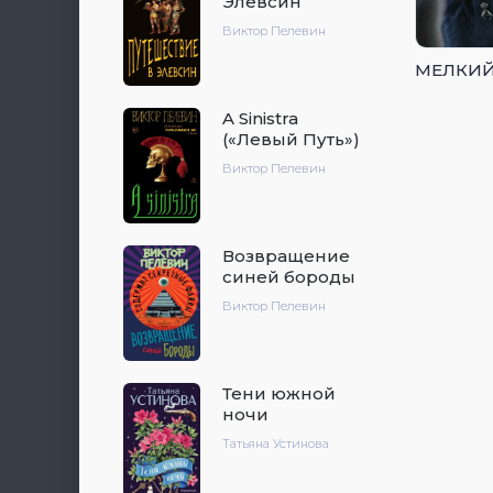
Элевсин
Виктор Пелевин
МЕЛКИЙ
A Sinistra
(«Левый Путь»)
Виктор Пелевин
Возвращение
синей бороды
Виктор Пелевин
Тени южной
ночи
Татьяна Устинова