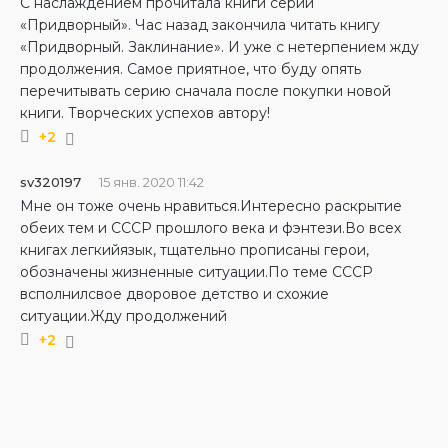
С наслаждением прочитала книги серии
«Придворный». Час назад закончила читать книгу
«Придворный. Заклинание». И уже с нетерпением жду
продолжения. Самое приятное, что буду опять
перечитывать серию сначала после покупки новой
книги. Творческих успехов автору!
+2
sv320197
15 янв. 2020 11:42
Мне он тоже очень нравиться.Интересно раскрытие
обеих тем и СССР прошлого века и фэнтези.Во всех
книгах легкийязык, тщательно прописаны герои,
обозначены жизненные ситуации.По теме СССР
всполнилсвое дворовое детство и схожие
ситуации.Жду продолжений
+2