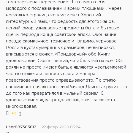
тема заезжена, переселение ГГ в самого себя
молодого с послезнанием и всеми плюшками… Через
несколько страниц скепсис исчез. Хороший
литературный язык, что редкость для этого жанра,
легкий юмор, узнаваемые предметы быта и бытовые
сцены периода конца советской эпохи. Окончание,
правда скомканное, тезисное и , видимо, черновое.
Рояли в кустах умеренных размеров, не выпирают,
вписываются в сюжет. «Придворный» обе Книги –
удовольствие. Сюжет легкий, читабельный на все 100,
рояли не просто имеют быть, а являются неотъемлемой
частью сюжета и легкость слога и манера
повествования просто оправдывают это. По стилю
напоминает начало эпопеи «Ричард Длинные руки» , но
до того как превратился в мыльный сериал. С
удовольствием жду продолжения, завязка сюжета
многоходовая.
+1
User887503812
22 февр. 2020 03:24