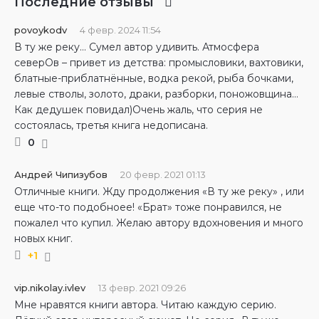
Последние отзывы
povoykodv
4 февр. 2024 11:54
В ту же реку… Сумел автор удивить. Атмосфера
северОв – привет из детства: промысловики, вахтовики,
блатные-приблатнённые, водка рекой, рыба бочками,
левые стволы, золото, драки, разборки, поножовщина…
Как дедушек повидал)Очень жаль, что серия не
состоялась, третья книга недописана.
0
Андрей Чипизубов
20 февр. 2021 01:13
Отличные книги. Жду продолжения «В ту же реку» , или
еще что-то подобноее! «Брат» тоже понравился, не
пожалел что купил. Желаю автору вдохновения и много
новых книг.
+1
vip.nikolay.ivlev
13 февр. 2021 09:26
Мне нравятся книги автора. Читаю каждую серию.