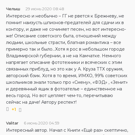
Челыш
29 июнь 2020 08:48
Интересно и необычно – ГГ не рвется к Брежневу, не
помнит наизусть шпионов-предателей для сдачи их в
контору, и даже не сочиняет песен, но вот интересно-
же! Описание советского быта, отношений между
людьми, школьные страсти, блатная романтика – все
примерно так и было…Хотя я рос в небольшом городе
Владимирской губернии, а не на Камчатке. Немного
напрягает описание фототехники и всяческих с этим
связанных приблуд, но это как у А. Круза ТТХ оружия,
авторский бзик. Хотя в то время, ИМХО, 99% советских
школьников знали только про «Смену», «ФЭД» , «Зенит»
и деревянный ящик в фотоателье – единственное на
весь город. Но вот цепляет чем-то, перечитываю
сейчас на даче! Автору респект!
+1
Valitar
6 июнь 2020 04:59
Интересный автор. Начал с Книги «Ещё раз» скептично,