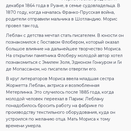
декабря 1864 года в Руане, в семье судовладельца. В
1870 году, когда началась Франко-Прусская война,
родители отправили мальчика в Шотландию. Морис
провел там год.
Леблан с детства мечтал стать писателем. В юности он
познакомился с Гюставом Флобером, который оказал
большое влияние на дальнейшее творчество Мориса.
На открытии памятника Флоберу молодой автор хотел
познакомиться с Эмилем Золя, Эдмоном Гонкуром и Ги
де Мопассаном, но писатели отвергли его.
В круг литераторов Мориса ввела младшая сестра
Жоржетта Леблан, актриса и возлюбленная
Метерлинка. Это случилось после 1885 года, когда
молодой человек переехал в Париж: Леблану
понадобилось бросить работу на фабрике по
производству текстильного оборудования, куда он
устроился по желанию отца. Мать Мориса к тому
времени умерла.