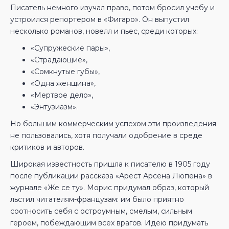
Писатель немного изучал право, потом бросил учебу и
устроился репортером в «Фигаро». Он выпустил
несколько романов, новелл и пьес, среди которых:
«Супружеские пары»,
«Страдающие»,
«Сомкнутые губы»,
«Одна женщина»,
«Мертвое дело»,
«Энтузиазм».
Но большим коммерческим успехом эти произведения
не пользовались, хотя получали одобрение в среде
критиков и авторов.
Широкая известность пришла к писателю в 1905 году
после публикации рассказа «Арест Арсена Люпена» в
журнале «Же се ту». Морис придумал образ, который
льстил читателям-французам: им было приятно
соотносить себя с остроумным, смелым, сильным
героем, побеждающим всех врагов. Идею придумать