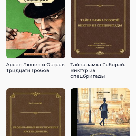
Арсен Люпен и Остров
Тайна замка Роборэй.
Тридцати Гробов
Викт?р из
спецбригады