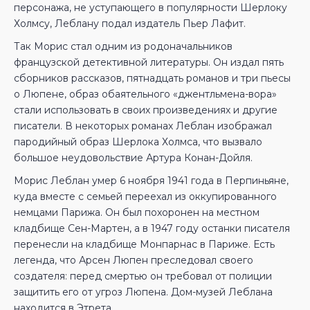
персонажа, не уступающего в популярности Шерлоку
Холмсу, Леблану подал издатель Пьер Лафит.
Так Морис стал одним из родоначальников
французской детективной литературы. Он издал пять
сборников рассказов, пятнадцать романов и три пьесы
о Люпене, образ обаятельного «джентльмена-вора»
стали использовать в своих произведениях и другие
писатели. В некоторых романах Леблан изображал
пародийный образ Шерлока Холмса, что вызвало
большое неудовольствие Артура Конан-Дойля.
Морис Леблан умер 6 ноября 1941 года в Перпиньяне,
куда вместе с семьей переехал из оккупированного
немцами Парижа. Он был похоронен на местном
кладбище Сен-Мартен, а в 1947 году останки писателя
перенесли на кладбище Монпарнас в Париже. Есть
легенда, что Арсен Люпен преследовал своего
создателя: перед смертью он требовал от полиции
защитить его от угроз Люпена. Дом-музей Леблана
находится в Этрета.