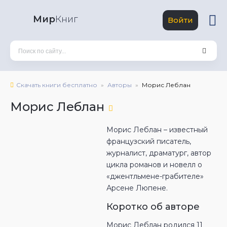
Мир
Книг
Войти
Скачать книги бесплатно
Авторы
Морис Леблан
Морис Леблан
Морис Леблан – известный
французский писатель,
журналист, драматург, автор
цикла романов и новелл о
«джентльмене-грабителе»
Арсене Люпене.
Коротко об авторе
Морис Леблан родился 11