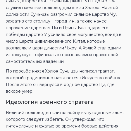
Сунь У, второе имя – Чжанцин) жил в VI в. до н.э. Он
служил наемным полководцем князя Хэлюю. На этой
должности Сунь-цзы разгромил сильное царство Чу,
захватив его столицу – город Ин, а также нанес
поражение царствам Ци и Цзинь. Благодаря его
победам царство У усилило свое могущество, войдя в
число царств цивилизованного Китая, которые
возглавляли цари династии Чжоу. А Хэлюй стал одним
из «чжухоу» – официально признаваемых правителей
самостоятельных владений.
По просьбе князя Хэлюя Сунь-цзы написал трактат,
который традиционно называется «Искусство войны».
После этого он вернулся в родное царство Ци, где
вскоре умер.
Идеология военного стратега
Великий полководец считал войну вынужденным злом,
которого следует избегать. Он утверждал, что
интенсивные и сжатые во времени боевые действия