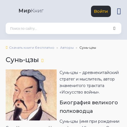
Мир
Книг
Войти
Скачать книги бесплатно
Авторы
Сунь-цзы
Сунь-цзы
Сунь-цзы – древнекитайский
стратег и мыслитель, автор
знаменитого трактата
«Искусство войны».
Биография великого
полководца
Сунь-цзы (имя при рождении