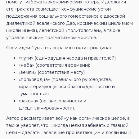
помогут избежать экономических потерь. Идеология
его трактата совмещает конфуцианские устои
поддержания социального гомеостазиса с даосской
диалектикой вселенского Дао, космическим циклизмом
школы инь-ян, легистской «политологией», а также
управленческим прагматизмом моистов.
Свои идеи Сунь-цзы выразил в пяти принципах:
«пути» (единодушия народа и правителей);
«неба» (соответствия времени);
«земли» (соответствия месту);
«полководца» (правильного руководства,
характеризующегося благонадежностью и
гуманностью);
«закона» (организованности и
дисциплинированности).
Автор рассматривает войну как органическое целое, а
также уверяет, что никогда нельзя забывать о главной
цели – сделать население процветающим и лояльным к