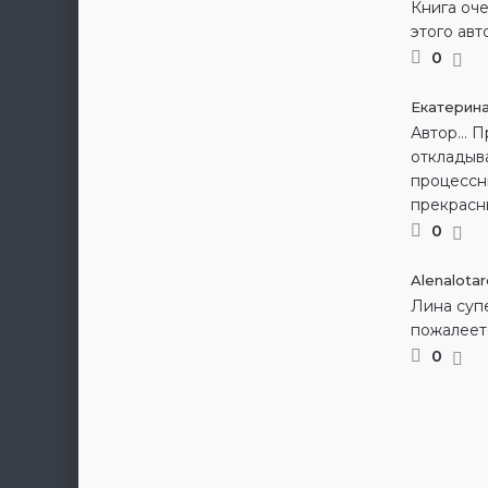
Книга оче
этого авт
0
Екатерин
Автор… Пр
откладыва
процессни
прекрасн
0
Alenalota
Лина супе
пожалеете
0