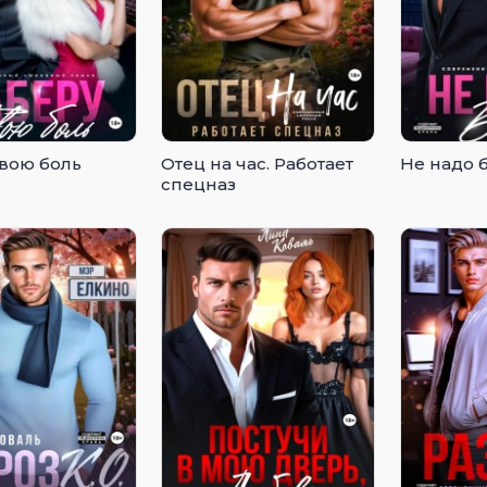
твою боль
Отец на час. Работает
Не надо 
спецназ