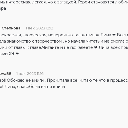
нь интересная, легкая, но с загадкой. Герои становятся люб
ора
а Степнова
1 дек. 2023 12:12
екрасная, творческая, невероятно талантливая Лина ❤ Всегд
ла знакомство с творчеством , но начала читать и не смогла 
ки от главы к главе.Читайте и не пожалеете ❤ Лина всех по
ыми ХЭ ❤
reva88
1 дек. 2023 11:16
р!! Обожаю её книги . Прочитала все, читаю те что в процессе
! Лина, спасибо за ваши книги