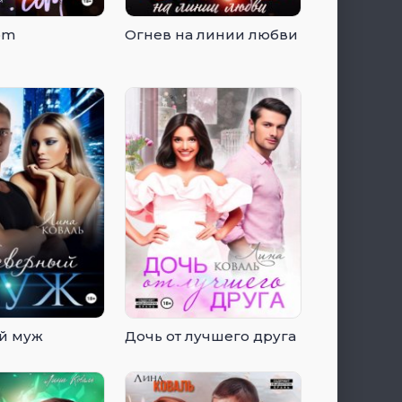
om
Огнев на линии любви
й муж
Дочь от лучшего друга