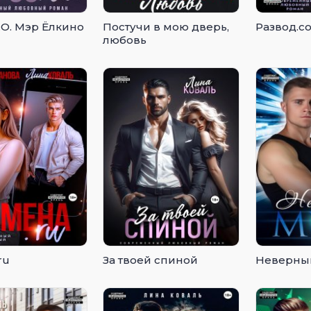
.О. Мэр Ёлкино
Постучи в мою дверь,
Развод.c
любовь
ru
За твоей спиной
Неверны