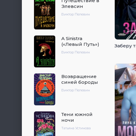
Путешествие в
Элевсин
Виктор Пелевин
A Sinistra
(«Левый Путь»)
Заберу 
Виктор Пелевин
Возвращение
синей бороды
Виктор Пелевин
Тени южной
ночи
Татьяна Устинова