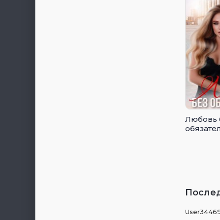
Любовь 
обязате
После
User34469