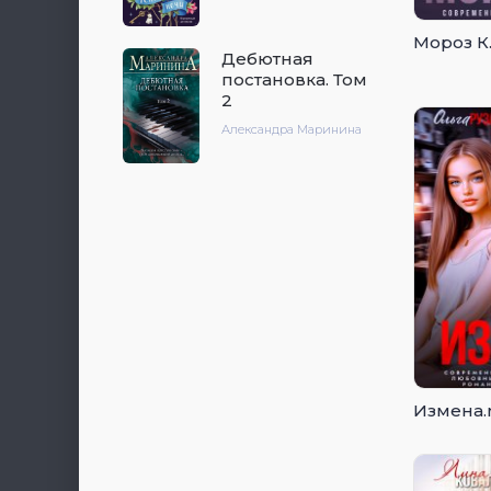
Мороз К
Дебютная
постановка. Том
2
Александра Маринина
Измена.