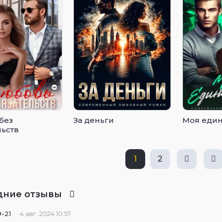
без
За деньги
Моя един
льств
1
2
дние отзывы
-21
4 авг. 2024 10:57