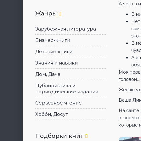
А чего в 
Жанры
В н
Нет 
Зарубежная литература
само
этот
Бизнес-книги
В м
чув
Детские книги
А е
Знания и навыки
обя
Моя перв
Дом, Дача
головой…
Публицистика и
Желаю уд
периодические издания
Ваша Лин
Серьезное чтение
На сайте
Хобби, Досуг
в формат
которые 
Подборки книг