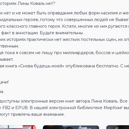
историях Лины Коваль нет?
их нет и не может быть оправдания любых форм насилия и же
идеальных героев, потому что совершенных людей не бывает 
го классного главного героя. Кстати, многие из них ругаютс
 факт в аннотации. Будьте внимательны.
оих историях практически нет жестких постельных сцен, их о
ственным.
щё пока я совсем не пишу про миллиардеров, боссов и шейхов
зывает.
ая книга «Снова будешь моей» опубликована бесплатно. С не
ачи!
а.
 доступны электронные версии книг автора Лина Коваль. Все
е FB2 и EPUB. В нашей электронной библиотеке МирКниг вы 
могут привлечь ваше внимание.