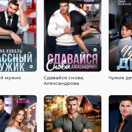
й мужик
Сдавайся снова,
Чужие де
Александрова