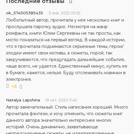
Последние отзывы
ok_574505385435
3 янв. 2022 05:52
Любопытный автор, прочитала у нее несколько книг и
прослушала парочку аудио. Несмотря на жанр
ромфанта, книги Юлии Сергеевны не так просты, как
могло показаться на первый взгляд. В каждой истории,
что я прочитала поднимаются серьезные темы, герои/
злодеи имеют свои мотивы, а сюжеты, порой, так
закручиваются, что предугадать дальнейшие события,
чаще всего, не удается. Единственный минус, купить ее
в бумаге, кажется, нельзя. Буду отслеживать новинки в
электронке.
+3
Natalya Lapshina
19 окт. 2020 11:42
Автор замечательный. Стиль написания хороший. Много
прочитала фэнтези, и хочу отменить, что сюжеты книг
данного автора значительно интереснее многих
историй. Очень динамично, захватывающе
непредсказуемые сюжеты, не идеализированные