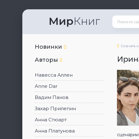
Мир
Книг
Новинки
Скачать 
Ирина
Авторы
Навесса Аллен
Anne Dar
Вадим Панов
Захар Прилепин
Анна Стюарт
Анна Платунова
сценарии 