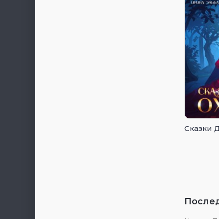
Сказки 
После