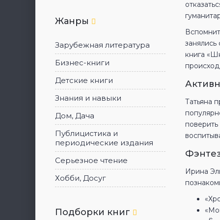
отказатьс
гуманитар
Жанры
Вспомнит
занялись
Зарубежная литература
книга «Ш
Бизнес-книги
происход
Детские книги
Активн
Знания и навыки
Татьяна п
популярн
Дом, Дача
поверить 
Публицистика и
воспитыв
периодические издания
Фэнтез
Серьезное чтение
Ирина Эл
Хобби, Досуг
познаком
«Хр
«Мо
Подборки книг