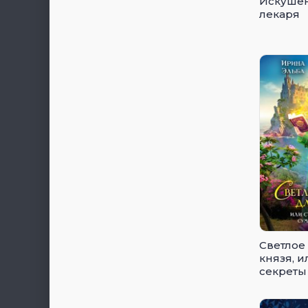
Искушен
лекаря
Светлое
князя, 
секреты
импери