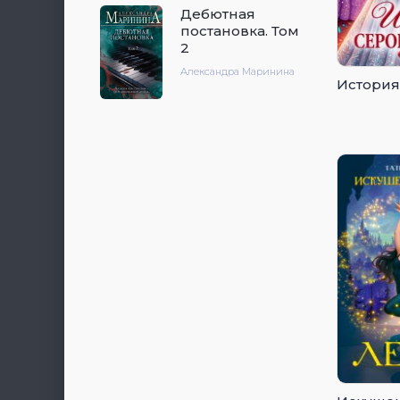
Дебютная
постановка. Том
2
Александра Маринина
Истори