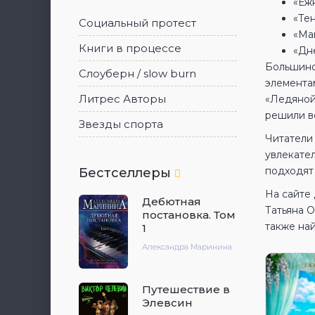
«Ёж
«Те
Социальный протест
«Ма
Книги в процессе
«Дн
Большинс
Слоуберн / slow burn
элемента
Литрес Авторы
«Ледяной 
решили во
Звезды спорта
Читатели 
увлекател
подходят 
Бестселлеры
На сайте 
Дебютная
Татьяна 
постановка. Том
также най
1
Александра Маринина
Путешествие в
Элевсин