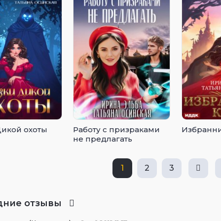
Дикой охоты
Работу с призраками
Избранни
не предлагать
1
2
3
дние отзывы