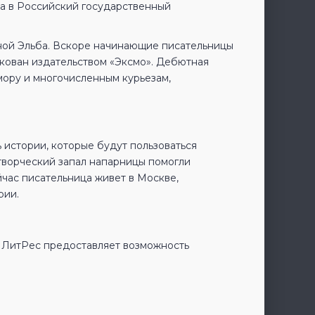
ла в Российский государственный
ной Эльба. Вскоре начинающие писательницы
икован издательством «Эксмо». Дебютная
мору и многочисленным курьезам,
ь истории, которые будут пользоваться
творческий запал напарницы помогли
йчас писательница живет в Москве,
рии.
 ЛитРес предоставляет возможность