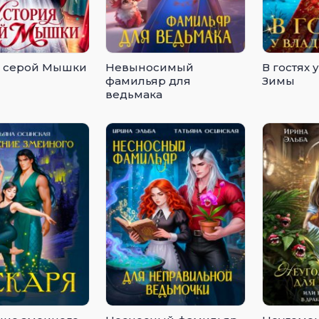
я серой Мышки
Невыносимый
В гостях 
фамильяр для
Зимы
ведьмака