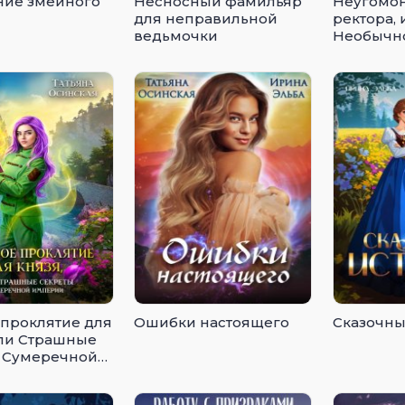
ие змеиного
Несносный фамильяр
Неугомон
для неправильной
ректора, 
ведьмочки
Необычно
драконье
 проклятие для
Ошибки настоящего
Сказочны
или Страшные
 Сумеречной
и