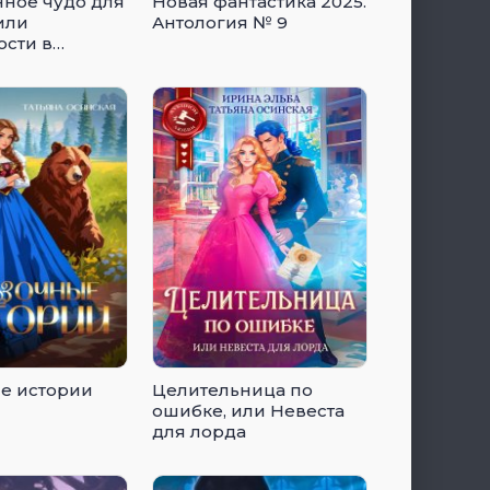
ное чудо для
Новая фантастика 2025.
или
Антология № 9
сти в
й академии
е истории
Целительница по
ошибке, или Невеста
для лорда