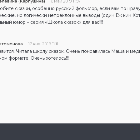
елевина (Карпушина)
6 май 2019 11:57
любите сказки, особенно русский фольклор, если вам по нра
еские, но логически непреклонные выводы (один Ёж кин Кот ч
ьный юмор – серия «Школа сказок» для вас!!!!
Автомонова
17 янв. 2018 11:11
вится. Читала школу сказок. Очень понравилась Маша и медв
ом формате. Очень хотелось!!!