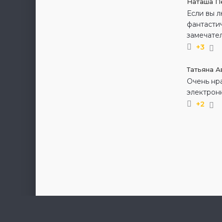
Наташа П
Если вы 
фантастич
замечател
+3
Татьяна 
Очень нра
электронн
+2