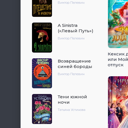
Виктор Пелевин
A Sinistra
(«Левый Путь»)
Виктор Пелевин
Кексик 
или Мой
Возвращение
отпуск
синей бороды
Виктор Пелевин
Тени южной
ночи
Татьяна Устинова