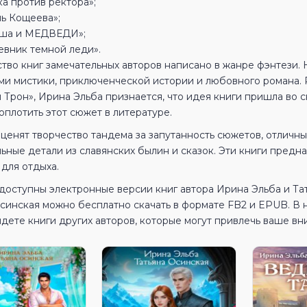
ка против ректора»;
нь Кощеева»;
ша и МЕДВЕДИ»;
евник темной леди».
тво книг замечательных авторов написано в жанре фэнтези
ми мистики, приключенческой истории и любовного романа. 
Трон», Ирина Эльба признается, что идея книги пришла во с
плотить этот сюжет в литературе.
ценят творчество тандема за запутанность сюжетов, отличны
ьные детали из славянских былин и сказок. Эти книги пред
для отдыха.
доступны электронные версии книг автора Ирина Эльба и Та
Осинская можно бесплатно скачать в формате FB2 и EPUB. В
дете книги других авторов, которые могут привлечь ваше вн