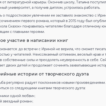
я от литературной карьеры. Окончив школу, Татьяна поступи
ный университет, а получив диплом, устроилась работать.
ь о подростковом увлечении ее заставило знакомство с Ири
 сочинением первого романа, который в 2015 году был опубл
кола Сказок» понравилась читателям благодаря отличному ю
ящим с главными героями.
ое участие в написании книг
ризнается: до встречи с Ириной не верила, что сможет писат
остью у читателей. Неиссякаемый оптимизм, веселый нрав и 
в собственные силы и преодолеть неуверенность в себе. Се
ает двоих детей и продолжает сочинять захватывающие исто
ийные истории от творческого дуэта
ьба регулярно радует поклонников новыми произведениями.
иться со следующими книгами творческого дуэта:
оники одной любви»;
й звездный роман»;