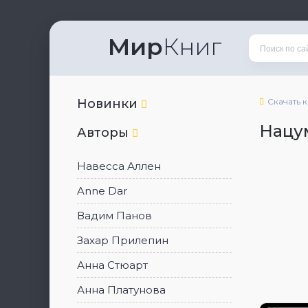
Мир
Книг
Новинки
Скачать 
Нацу
Авторы
Навесса Аллен
Anne Dar
Вадим Панов
Захар Прилепин
Анна Стюарт
Анна Платунова