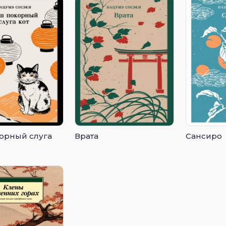
орный слуга
Врата
Сансиро