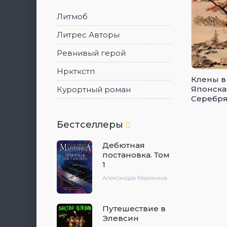
Литмоб
Литрес Авторы
Ревнивый герой
Нркткстп
Клены в
Японска
Курортный роман
Серебря
Бестселлеры
Дебютная
постановка. Том
1
Александра Маринина
Путешествие в
Элевсин