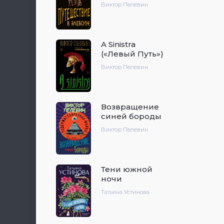
Виктор Пелевин
A Sinistra
(«Левый Путь»)
Виктор Пелевин
Возвращение
синей бороды
Виктор Пелевин
Тени южной
ночи
Татьяна Устинова