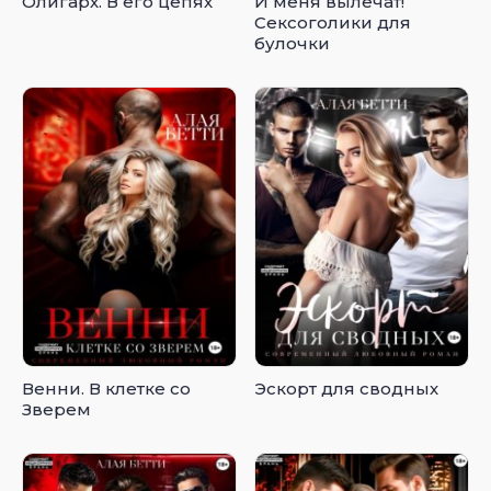
Олигарх. В его цепях
И меня вылечат!
Сексоголики для
булочки
Венни. В клетке со
Эскорт для сводных
Зверем