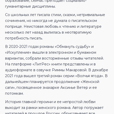
образование, сейчас преподает социально-
гуманитарные дисциплины.
Со школьных лет писала стихи, сказки, нетривиальные
сочинения, но никогда не думала о писательском
поприще. Неистовая любовь к чтению и литературе
несколько лет назад вылилась в неотвратимую
потребность писать.
В 2020-2021 годах романы «Обмануть судьбу» и
«Искупление» вышли в электронном и бумажном
вариантах, собрали восторженные отзывы читателей.
На платформе «ЛитРес» книги представлены и в
аудиоформате в озвучке Риммы Макаровой. В декабре
2021 года вышел третий роман серии «Волчья ягода». В
дальнейшем планируется продолжение «Женской
саги», посвященное знахарке Аксинье Ветер и ее
потомкам.
История главной героини и ее непростой любви
выходит за рамки женского романа. Автор погружает
читателей в прошлое России, обрисовывает все