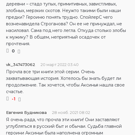
деревни – стадо тупых, примитивных, завистливых,
злобных, мерзких скотов. Неужто такими были наши
предки? Героиню понять трудно. СпойлерС чего
возненавидела Строганова? Он ее не принуждал, не
насиловал. Сама под него легла. Откуда столько злобы
к мужику? В общем, неприятный осадочек от
прочтения.
0
vk_347473062
20 март 2022 03:40
Прочла все три книги этой серии. Очень
захватывающая история. Хотелось бы знать будет ли
продолжение. Так хочется, чтобы Аксинья нашла свое
счастье.
-1
Евгения Будникова
28 нояб. 2021 08:02
Я очень рада, что прочла эти книги! Они заставляют
углубляться в русский быт и обычаи. Судьба главной
героини Аксиньи была наполнена огромным