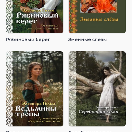
Рябиновый берег
Змеиные слезы