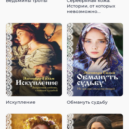
Ведьмины тропы
Серебряная кожа.
Истории, от которых
невозможно
оторваться
Искупление
Обмануть судьбу