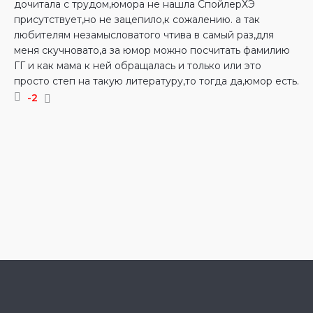
дочитала с трудом,юмора не нашла СпойлерХЭ
присутствует,но не зацепило,к сожалению. а так
любителям незамысловатого чтива в самый раз,для
меня скучновато,а за юмор можно посчитать фамилию
ГГ и как мама к ней обращалась и только или это
просто степ на такую литературу,то тогда да,юмор есть.
-2