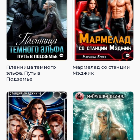
Пленница темного
Мармелад со станции
эльфа. Путь в
Мэджик
Подземье