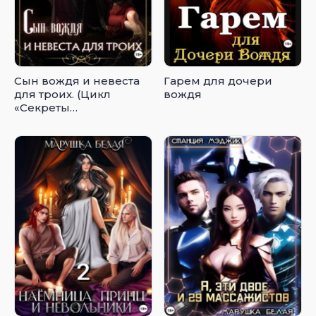
Сын вождя и невеста
Гарем для дочери
для троих. (Цикл
вождя
«Секреты
кимерийцев») 3