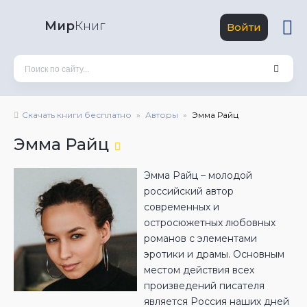
Мир
Книг
Войти
Скачать книги бесплатно
Авторы
Эмма Райц
Эмма Райц
Эмма Райц – молодой
российский автор
современных и
остросюжетных любовных
романов с элементами
эротики и драмы. Основным
местом действия всех
произведений писателя
является Россия наших дней