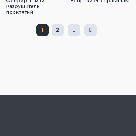
Фенрир. Том IV.
Вопреки его правилам
Разрушитель
проклятий
1
2