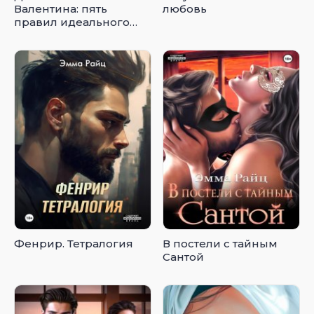
Валентина: пять
любовь
правил идеального
провала
Фенрир. Тетралогия
В постели с тайным
Сантой