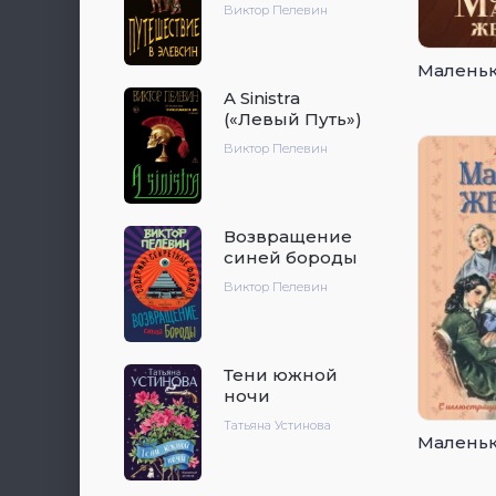
Виктор Пелевин
Малень
A Sinistra
(«Левый Путь»)
Виктор Пелевин
Возвращение
синей бороды
Виктор Пелевин
Тени южной
ночи
Татьяна Устинова
Малень