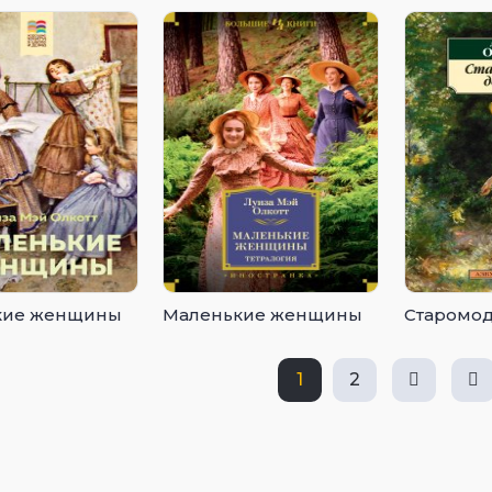
кие женщины
Маленькие женщины
Старомод
1
2