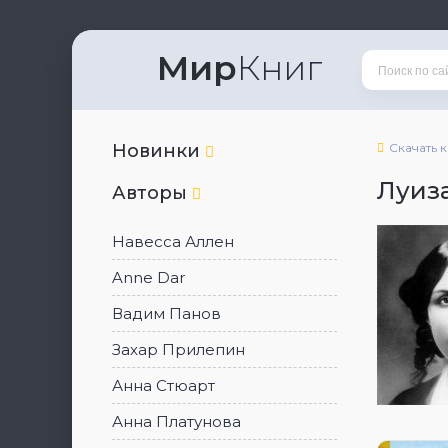
Мир
Книг
Новинки
Скачать 
Луиз
Авторы
Навесса Аллен
Anne Dar
Вадим Панов
Захар Прилепин
Анна Стюарт
Анна Платунова