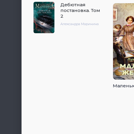
Дебютная
постановка. Том
2
Александра Маринина
Малень