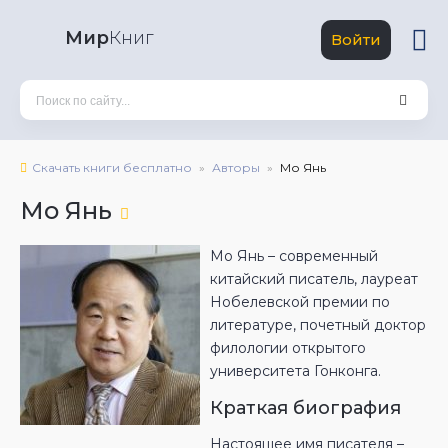
Мир
Книг
Войти
Скачать книги бесплатно
Авторы
Мо Янь
Мо Янь
Мо Янь – современный
китайский писатель, лауреат
Нобелевской премии по
литературе, почетный доктор
филологии открытого
университета Гонконга.
Краткая биография
Настоящее имя писателя –