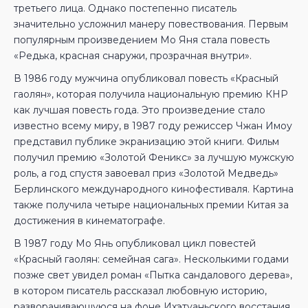
третьего лица. Однако постепенно писатель
значительно усложнил манеру повествования. Первым
популярным произведением Мо Яня стала повесть
«Редька, красная снаружи, прозрачная внутри».
В 1986 году мужчина опубликовал повесть «Красный
гаолян», которая получила национальную премию КНР
как лучшая повесть года. Это произведение стало
известно всему миру, в 1987 году режиссер Чжан Имоу
представил публике экранизацию этой книги. Фильм
получил премию «Золотой Феникс» за лучшую мужскую
роль, а год спустя завоевал приз «Золотой Медведь»
Берлинского международного кинофестиваля. Картина
также получила четыре национальных премии Китая за
достижения в кинематографе.
В 1987 году Мо Янь опубликовал цикл повестей
«Красный гаолян: семейная сага». Несколькими годами
позже свет увидел роман «Пытка сандалового дерева»,
в котором писатель рассказал любовную историю,
разворачивающуюся на фоне Ихэтуаньского восстания