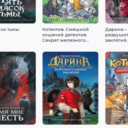
сок тьмы
Котектив. Смешной
Дарина –
кошачий детектив.
разруши
Секрет железного
заклятий.
когтя
Пробужд
дракона