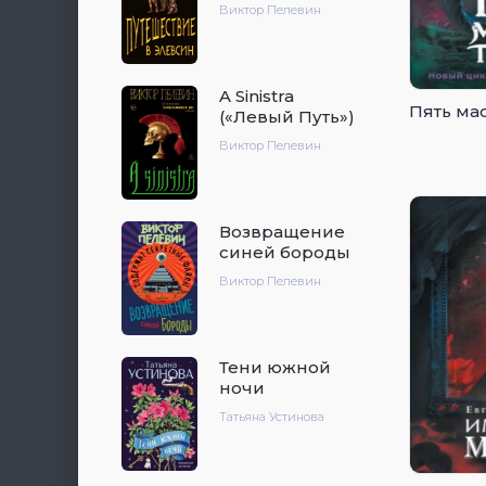
Виктор Пелевин
A Sinistra
Пять ма
(«Левый Путь»)
Виктор Пелевин
Возвращение
синей бороды
Виктор Пелевин
Тени южной
ночи
Татьяна Устинова