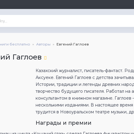
книги бесплатно
Авторы
Евгений Гаглоев
ий Гаглоев
Казахский журналист, писатель-фантаст. Род
Аксуеке. Евгений Гаглоев с детства зачитыв
Истории, традиции и легенды древних наро
творчество будущего писателя. Работал на 
консультантом в книжном магазине. Гаглоев 
несколькими изданиями. В настоящее время 
трудится в Новоуральском театре музыки, д
Награды и премии
ман из цикла «Кошачий глаз» сделал Гаглоева финалистом кон