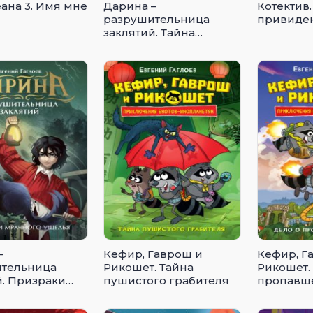
ана 3. Имя мне
Дарина –
Котектив.
разрушительница
привиде
заклятий. Тайна
кошачьего братства
–
Кефир, Гаврош и
Кефир, Г
тельница
Рикошет. Тайна
Рикошет.
й. Призраки
пушистого грабителя
пропавш
о ущелья