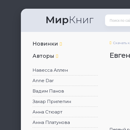
Мир
Книг
Новинки
Скачать 
Евген
Авторы
Навесса Аллен
Anne Dar
Вадим Панов
Захар Прилепин
Анна Стюарт
Анна Платунова
Первый ро