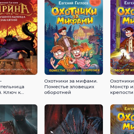
–
Охотники за мифами.
Охотники
тельница
Поместье зловещих
Монстр и
. Ключ к
оборотней
крепости
му
ству