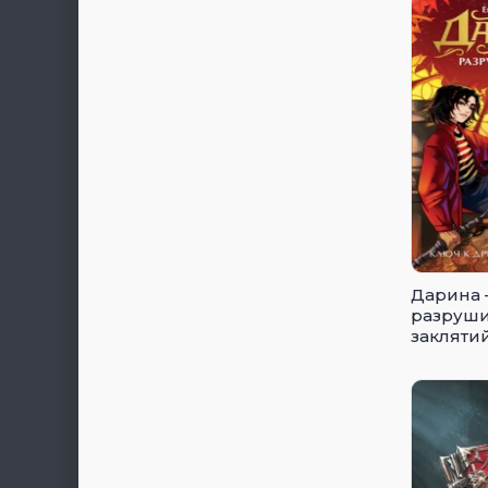
Дарина 
разруши
заклятий
древне
пророче