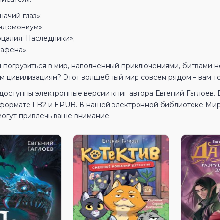
ачий глаз»;
ндемониум»;
рцалия. Наследники»;
рафена».
 погрузиться в мир, наполненный приключениями, битвами не
м цивилизациям? Этот волшебный мир совсем рядом – вам тол
доступны электронные версии книг автора Евгений Гаглоев.
в формате FB2 и EPUB. В нашей электронной библиотеке МирК
могут привлечь ваше внимание.