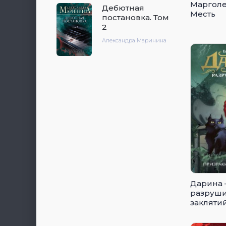
Марголе
Дебютная
Месть
постановка. Том
2
Александра Маринина
Дарина 
разруши
закляти
мрачног