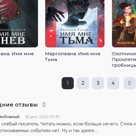
ана. Имя мне
Марголеана. Имя мне
Охотники
Тьма
Прокляти
гробниц
1
2
3
4
дние отзывы
Любовный
18 дек. 2022 05:37
слабый писатель. Читать можно, если больше нечего. Стиль
описываемых событиях нет. Ну и так далее…