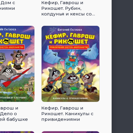
 Дом с
Кефир, Гаврош и
ниями
Рикошет. Рубин,
колдунья и кексы со
шпротами
аврош и
Кефир, Гаврош и
 Дело о
Рикошет. Каникулы с
ей бабушке
привидениями