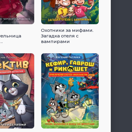
Охотники за мифами.
тельница
Загадка отеля с
вампирами
ение чёрного