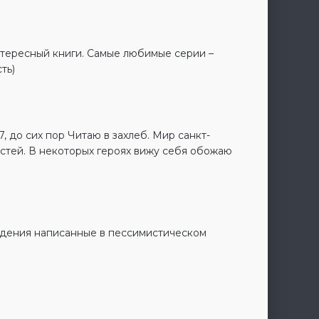
нтересный книги. Самые любимые серии –
ть)
7, до сих пор Читаю в захлеб. Мир санкт-
остей. В некоторых героях вижу себя обожаю
о
ведения написанные в пессимистическом