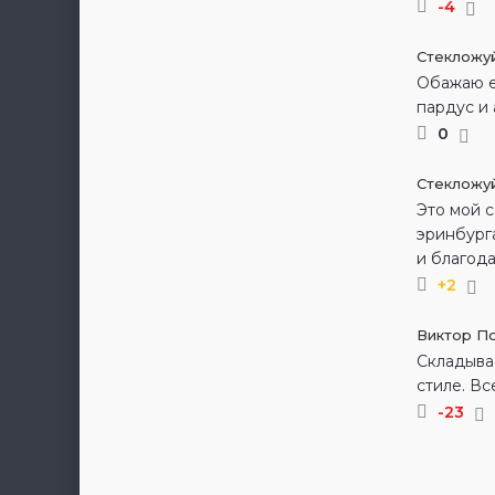
-4
Стекложу
Обажаю е
пардус и
0
Стекложу
Это мой с
эринбурга
и благод
+2
Виктор П
Складыва
стиле. В
-23