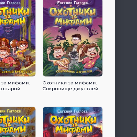
 за мифами.
Охотники за мифами.
з старой
Сокровище джунглей