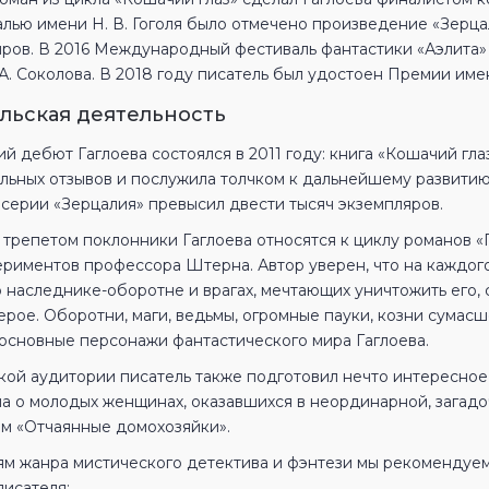
лью имени Н. В. Гоголя было отмечено произведение «Зерцал
иров. В 2016 Международный фестиваль фантастики «Аэлита
А. Соколова. В 2018 году писатель был удостоен Премии име
льская деятельность
й дебют Гаглоева состоялся в 2011 году: книга «Кошачий гл
льных отзывов и послужила толчком к дальнейшему развитию
 серии «Зерцалия» превысил двести тысяч экземпляров.
 трепетом поклонники Гаглоева относятся к циклу романов «
риментов профессора Штерна. Автор уверен, что на каждого
о наследнике-оборотне и врагах, мечтающих уничтожить его,
герое. Оборотни, маги, ведьмы, огромные пауки, козни сума
 основные персонажи фантастического мира Гаглоева.
кой аудитории писатель также подготовил нечто интересное 
а о молодых женщинах, оказавшихся в неординарной, загадо
ом «Отчаянные домохозяйки».
м жанра мистического детектива и фэнтези мы рекомендуем
писателя: