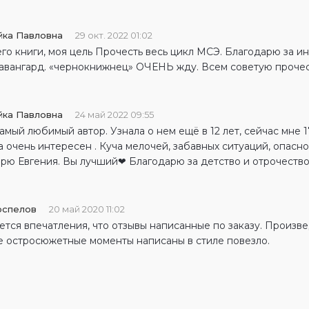
йка Павловна
29 окт. 2022 01:02
го книги, моя цель Прочесть весь цикл МСЭ. Благодарю за и
 авангард. «чернокнижнец» ОЧЕНЬ жду. Всем советую прочес
йка Павловна
24 май 2022 09:55
амый любимый автор. Узнала о нем ещё в 12 лет, сейчас мне 1
 очень интересен . Куча мелочей, забавных ситуаций, опасн
арю Евгения. Вы лучший❤ Благодарю за детство и отрочеств
оспелов
20 май 2020 11:02
ется впечатления, что отзывы написанные по заказу. Произ
се остросюжетные моменты написаны в стиле повезло.