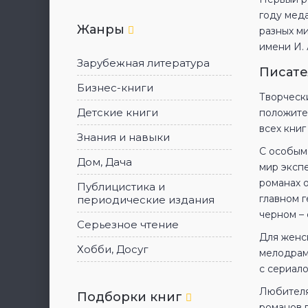
году меда
Жанры
разных м
имени И. 
Зарубежная литература
Писате
Бизнес-книги
Творчески
Детские книги
положите
всех книг
Знания и навыки
С особым
Дом, Дача
мир экспе
романах 
Публицистика и
главном 
периодические издания
черном –
Серьезное чтение
Для женс
Хобби, Досуг
мелодрам
с сериал
Любителя
Подборки книг
романов 