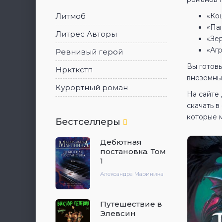
Литмоб
«Кош
«Па
Литрес Авторы
«Зе
«Аг
Ревнивый герой
Вы готовы
Нркткстп
внеземны
Курортный роман
На сайте 
скачать 
которые 
Бестселлеры
Дебютная
постановка. Том
1
Александра Маринина
Путешествие в
Элевсин