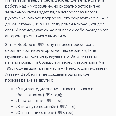
Начав терять веру в себя, Вербер думал прекратить
работу над «Муравьями», но внезапно встретил на
жизненном пути издателя, заинтересовавшегося
рукописью, однако попросившего сократить ее с 1 463
до 350 страниц. И в 1991 году роман наконец увидел
свет. И вот неудача: он не привлек к себе ожидаемого
автором пристального внимания.
Затем Вербер в 1992 году пытался пробиться к
сердцам критиков второй частью серии – «День
муравья», но тоже безрезультатно. Зато читатели
начали проявлять большой интерес к творениям. А в
1996 году вышла третья часть – «Революция муравьев».
А затем Вербер начал создавать одно яркое
произведение за другим:
«Энциклопедии знания относительного и
абсолютного» (1993 год);
«Танатонавты» (1994 год);
«Книга путешествий» (1997 год);
«Отцы наших отцов» (1998 год);