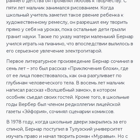
раннего детства он проявлял любовь к творчеству. С
пяти лет мальчик занимался рисованием. Когда
школьный учитель заметил такое рвение ребенка к
художественному ремеслу, он разрешил ему творить
прямо у себя на уроках, пока остальные дети грызли
гранит науки. Также по указу матери маленький Бернар
учился играть на пианино, что впоследствии вылилось в
его серьезное увлечение электрогитарой.
Первое литературное произведение Бернар сочинил в
семь лет – это был рассказ «Приключения блохи», где
от ее лица повествовалось, как она разгуливает по
глубинам человеческого тела. В восемь лет мальчик
написал рассказ «Волшебный замок», в котором
особняк съедал своих гостей. Кроме того, в школьные
годы Вербер был членом редколлегии лицейской
газеты «Эйфория», сочинял сценарии комиксов.
В 1978 году, когда школьные двери закрылись за его
спиной, Бернар поступил в Тулузский университет
изучать право и начал творить роман «Муравьи». Но с