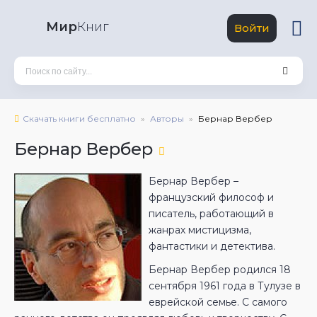
Мир
Книг
Войти
Скачать книги бесплатно
Авторы
Бернар Вербер
Бернар Вербер
Бернар Вербер –
французский философ и
писатель, работающий в
жанрах мистицизма,
фантастики и детектива.
Бернар Вербер родился 18
сентября 1961 года в Тулузе в
еврейской семье. С самого