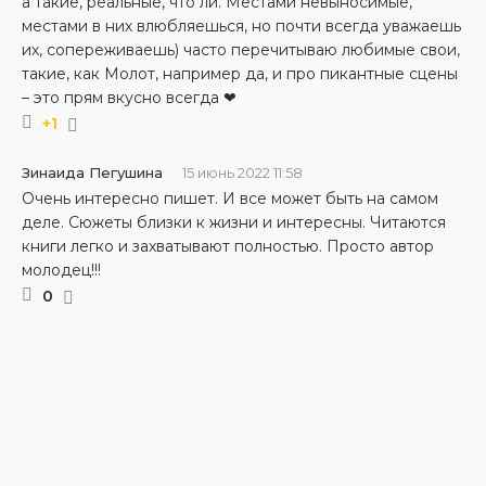
а такие, реальные, что ли. Местами невыносимые,
местами в них влюбляешься, но почти всегда уважаешь
их, сопереживаешь) часто перечитываю любимые свои,
такие, как Молот, например да, и про пикантные сцены
– это прям вкусно всегда ❤
+1
Зинаида Пегушина
15 июнь 2022 11:58
Очень интересно пишет. И все может быть на самом
деле. Сюжеты близки к жизни и интересны. Читаются
книги легко и захватывают полностью. Просто автор
молодец!!!
0