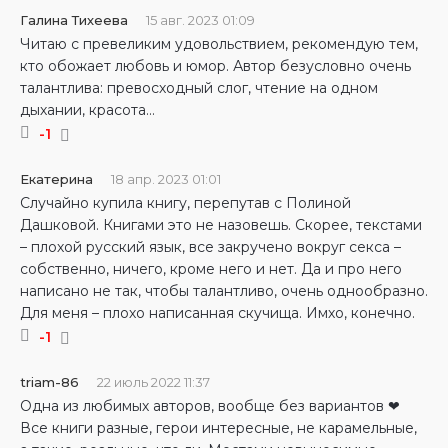
Галина Тихеева
15 авг. 2023 01:09
Читаю с превеликим удовольствием, рекомендую тем,
кто обожает любовь и юмор. Автор безусловно очень
талантлива: превосходный слог, чтение на одном
дыхании, красота…
-1
Екатерина
18 апр. 2023 01:01
Случайно купила книгу, перепутав с Полиной
Дашковой. Книгами это не назовешь. Скорее, текстами
– плохой русский язык, все закручено вокруг секса –
собственно, ничего, кроме него и нет. Да и про него
написано не так, чтобы талантливо, очень однообразно.
Для меня – плохо написанная скучища. Имхо, конечно.
-1
triam-86
22 июль 2022 11:37
Одна из любимых авторов, вообще без вариантов ❤
Все книги разные, герои интересные, не карамельные,