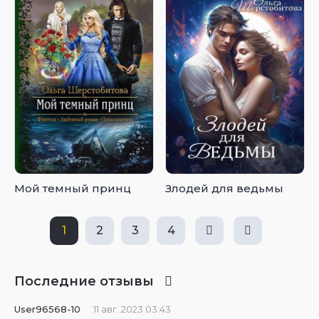
Мой темный принц
Злодей для ведьмы
1
2
3
4
Последние отзывы
User96568-10
11 авг. 2023 03:43