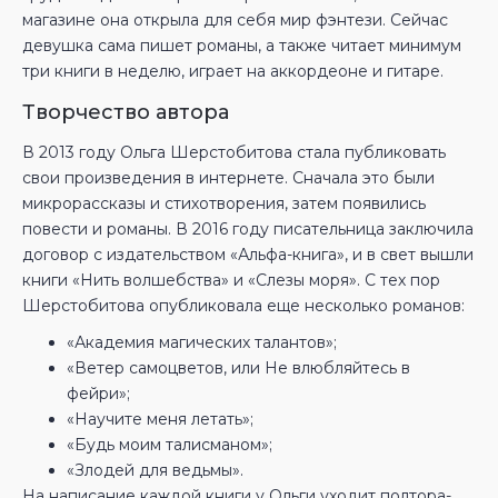
магазине она открыла для себя мир фэнтези. Сейчас
девушка сама пишет романы, а также читает минимум
три книги в неделю, играет на аккордеоне и гитаре.
Творчество автора
В 2013 году Ольга Шерстобитова стала публиковать
свои произведения в интернете. Сначала это были
микрорассказы и стихотворения, затем появились
повести и романы. В 2016 году писательница заключила
договор с издательством «Альфа-книга», и в свет вышли
книги «Нить волшебства» и «Слезы моря». С тех пор
Шерстобитова опубликовала еще несколько романов:
«Академия магических талантов»;
«Ветер самоцветов, или Не влюбляйтесь в
фейри»;
«Научите меня летать»;
«Будь моим талисманом»;
«Злодей для ведьмы».
На написание каждой книги у Ольги уходит полтора-