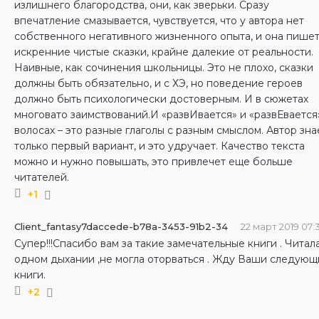
излишнего благородства, они, как зверьки. Сразу
впечатление смазывается, чувствуется, что у автора нет
собственного негативного жизненного опыта, и она пише
искренние чистые сказки, крайне далекие от реальности.
Наивные, как сочинения школьницы. Это не плохо, сказки
должны быть обязательно, и с ХЭ, но поведение героев
должно быть психологически достоверным. И в сюжетах
многовато заимствований.И «развИвается» и «развЕвается
волосах – это разные глаголы с разным смыслом. Автор зна
только первый вариант, и это удручает. Качество текста
можно и нужно повышать, это привлечет еще больше
читателей.
+1
Client_fantasy7daccede-b78a-3453-91b2-34
22 март 2019 07:
Супер!!!Спасибо вам за такие замечательные книги . Читал
одном дыхании ,не могла оторваться . Жду Ваши следующ
книги.
+2