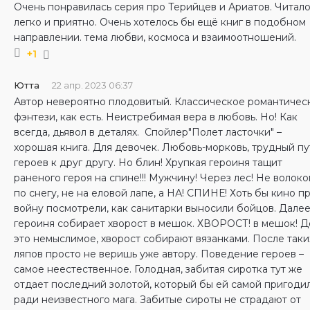
Очень понравилась серия про Терийцев и Ариатов. Читал
легко и приятно. Очень хотелось бы ещё книг в подобном
направлении. тема любви, космоса и взаимоотношений.
+1
Ютта
22 апр. 2023 06:37
Автор невероятно плодовитый. Классическое романтичес
фэнтези, как есть. Неистребимая вера в любовь. Но! Как
всегда, дьявол в деталях. Спойлер"Полет ласточки" –
хорошая книга. Для девочек. Любовь-морковь, трудный пу
героев к друг другу. Но блин! Хрупкая героиня тащит
раненого героя на спине!!! Мужчину! Через лес! Не волок
по снегу, не на еловой лапе, а НА! СПИНЕ! Хоть бы кино п
войну посмотрели, как санитарки выносили бойцов. Далее
героиня собирает хворост в мешок. ХВОРОСТ! в мешок! Д
это немыслимое, хворост собирают вязанками. После таки
ляпов просто не веришь уже автору. Поведение героев –
самое неестественное. Голодная, забитая сиротка тут же
отдает последний золотой, который бы ей самой пригодил
ради неизвестного мага. Забитые сироты не страдают от