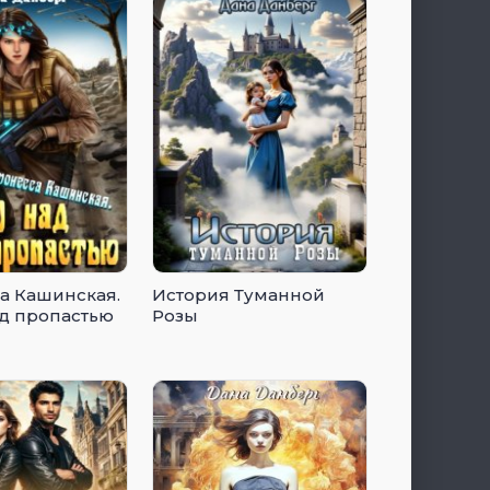
а Кашинская.
История Туманной
д пропастью
Розы