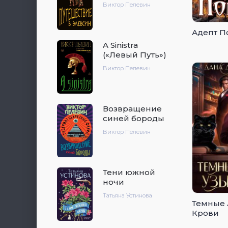
Виктор Пелевин
Адепт П
A Sinistra
(«Левый Путь»)
Виктор Пелевин
Возвращение
синей бороды
Виктор Пелевин
Тени южной
ночи
Татьяна Устинова
Темные 
Крови