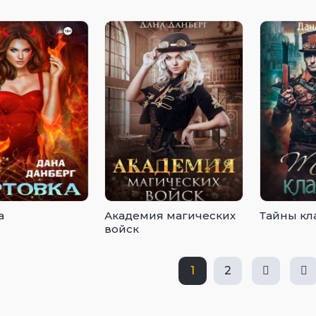
а
Академия магических
Тайны кл
войск
1
2