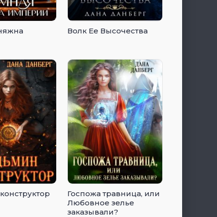
няжна
Волк Ее Высочества
конструктор
Госпожа травница, или
Любовное зелье
заказывали?