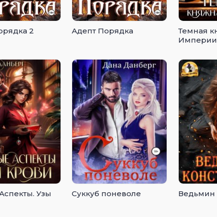
орядка 2
Адепт Порядка
Темная к
Империи
Аспекты. Узы
Суккуб поневоле
Ведьмин 