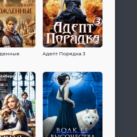
денные
Адепт Порядка 3