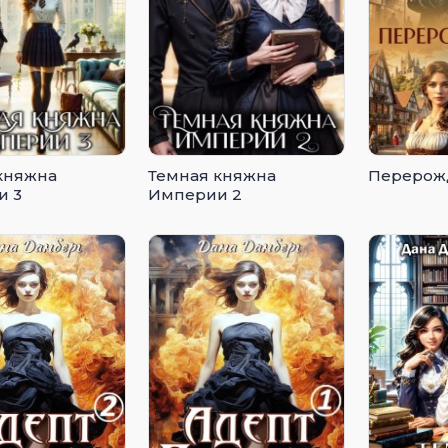
княжна
Темная княжна
Перерож
и 3
Империи 2