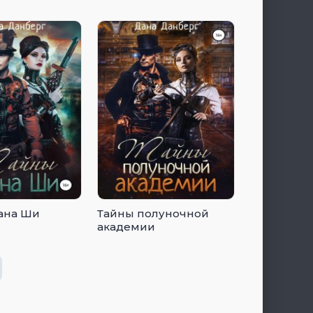
ана Ши
Тайны полуночной
академии