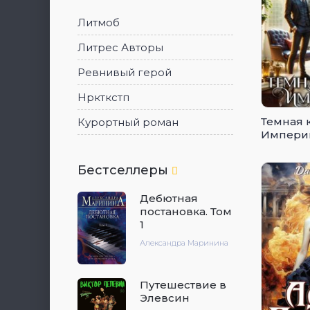
Литмоб
Литрес Авторы
Ревнивый герой
Нркткстп
Темная 
Курортный роман
Импери
Бестселлеры
Дебютная
постановка. Том
1
Александра Маринина
Путешествие в
Элевсин