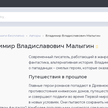
книги бесплатно
Авторы
Владимир Владиславович Малыгин
имир Владиславович Малыгин
Современный писатель, работающий в жанра
фантастика, альтернативная история. Влади
о пападанцах – смелых героях, которые оказ
Путешествия в прошлое
Главные герои романов попадают в Древнюю 
противостояния княжеских домов, путешест
и совершают подвиги во время Первой миро
в новых условиях. Они пытаются сохранить не
ством фантаста? Наиболее популярными считаются следующи