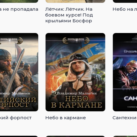
а не пропадала
Лётчик: Лётчик. На
Небо на 
боевом курсе! Под
крыльями Босфор
кий форпост
Небо в кармане
Сантехни