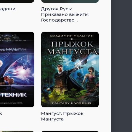
ладони
Другая Русь:
Приказано выжить!.
Господарство
Псковское. Если боги
за нас!
к
Мангуст. Прыжок
Мангуста