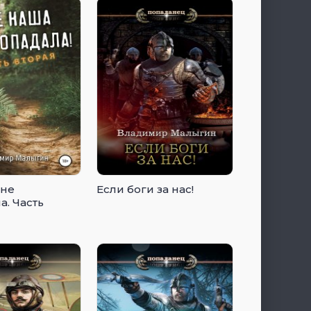
 не
Если боги за нас!
а. Часть