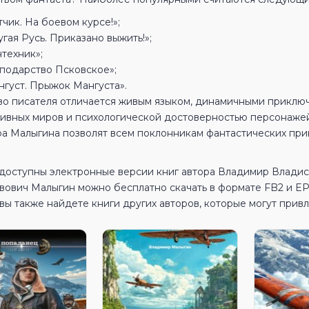
чик. На боевом курсе!»;
гая Русь. Приказано выжить!»;
техник»;
сподарство Псковское»;
нгуст. Прыжок Мангуста».
во писателя отличается живым языком, динамичными приклю
тивных миров и психологической достоверностью персонаже
а Малыгина позволят всем поклонникам фантастических при
 доступны электронные версии книг автора Владимир Влади
вович Малыгин можно бесплатно скачать в формате FB2 и E
вы также найдете книги других авторов, которые могут прив