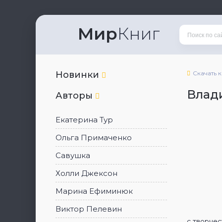
Мир
Книг
Новинки
Скачать 
Влад
Авторы
Екатерина Тур
Ольга Примаченко
Савушка
Холли Джексон
Марина Ефиминюк
Виктор Пелевин
с творче