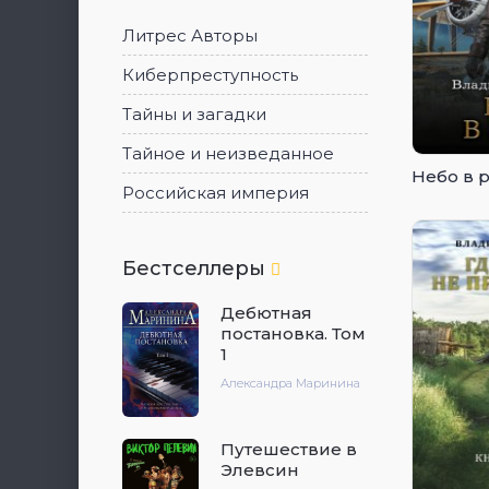
Литрес Авторы
Киберпреступность
Тайны и загадки
Тайное и неизведанное
Небо в 
Российская империя
Бестселлеры
Дебютная
постановка. Том
1
Александра Маринина
Путешествие в
Элевсин