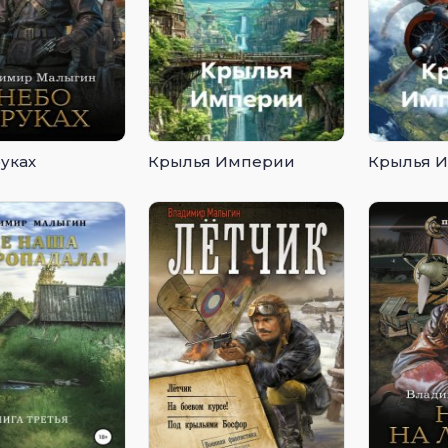
руках
Крылья Империи
Крылья 