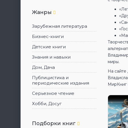
«Лет
Жанры
«Дру
«Сан
Зарубежная литература
«Го
«Ма
Бизнес-книги
Творчест
Детские книги
альтерна
Владимир
Знания и навыки
миры.
Дом, Дача
На сайте
Публицистика и
Владисла
периодические издания
МирКниг 
Серьезное чтение
Хобби, Досуг
Подборки книг