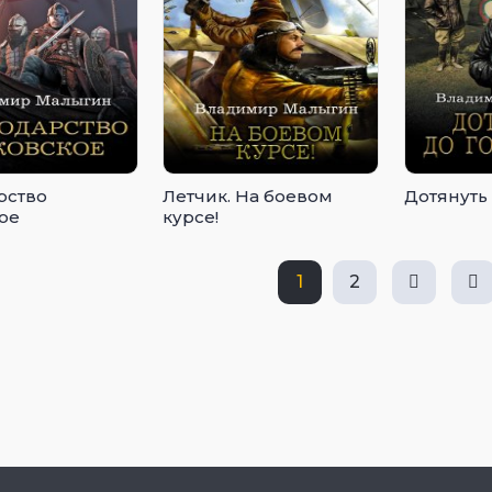
рство
Летчик. На боевом
Дотянуть
ое
курсе!
1
2