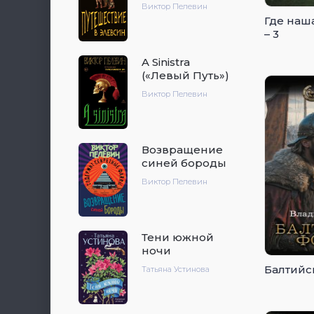
Виктор Пелевин
Где наш
– 3
A Sinistra
(«Левый Путь»)
Виктор Пелевин
Возвращение
синей бороды
Виктор Пелевин
Тени южной
ночи
Балтийс
Татьяна Устинова