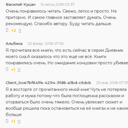
Василий Куцан
14 июнь 2018 03:37
Очень понравилось читать. Свежо, легко и просто. Не
приторно. И самое главное заставляет думать. Очень
рекомендую. Спасибо автору. Буду читать дальше.
+2
Альбина
25 февр. 2018 07:55
Я прочитала все книги, что есть сейчас в серии Дневник
моего сна.А оказалось что это ещё не всё. Книги
понравились очень. Но ожидание концовки просто убивае
+1
Client_love7bf641fe-4294-3fd8-a3bd-c6dcb
25 янв. 2018 07:5
Я в восторге от прочитанного мной книг.Чуть не потеряла
работу и мужа потому-что была поглощенна рассказом и
оторваться было очень тяжело. Очень увлекает сюжет и
вообще решила пока остановиться на её книгах и не каки
больше
+1