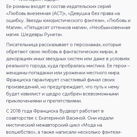
Ее романы входят в состав издательских серий
«Любовь внеземная (АСТ)», «Девушка без права на
ошибку. Звезды юмористического фэнтези», «Любовь и
Магия», «Пятьдесят оттенков магии», «Необыкновенная
магия. Шедевры Рунета».
Писательница рассказывает о персонажах, которые
обретают свою любовь в фантастических мирах, в
декорациях иных звездных систем или даже в условиях
реального города, куда пробралась мистика. Ее герои –
женщины-попаданки или уроженки местного мира.
Франциска гарантирует счастливый финал своих
произведений, но предупреждает, что путь к нему
будет извилист и щедро сдобрен всевозможными
приключениями и препятствиями.
С 2018 года Франциска Вудворт работает в
соавторстве с Екатериной Васиной. Они издали
мистический межавторский цикл «Мода на
волшебство», а также написали несколько фэнтези-