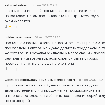
akhmietsafinal
18 янв. 2018 09:12
класные книгипервой прочитала дыхание жизни-очень
понравилось.потом-дар. читаю книги по третьему кругу-
очень нравятся.
+1
miklashevichirina
18 авг. 2017 07:23
прочитала «парный танец» . понравилось, как впрочем и в
произведения автора. но нужно дописать продолжение! т
же хотелось бы окончание «дневник моего сна» и « любов
без правил» .а вот златовласой сиреной сыта по горло,
невзирая на то что она еще не окончена.
+1
Client_freed1bd3da4-ed75-3d7d-99dc-f8d71
11 июль 2017 11:25
Прочитала серию книг « Дневник моего сна» на одном
дыхании, печально что продолжение пришлось искать в
интернете, хотелось бы добавить продолжения серий, жд
новых историй))))