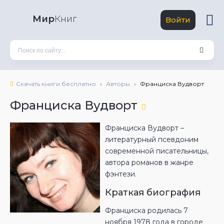
Мир
Книг
Войти
Скачать книги бесплатно
Авторы
Франциска Вудворт
Франциска Вудворт
Франциска Вудворт –
литературный псевдоним
современной писательницы,
автора романов в жанре
фэнтези.
Краткая биография
Франциска родилась 7
ноября 1978 года в городе