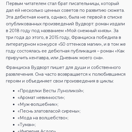
Первым читателем стал брат писательницы, который
дал ей несколько ценных советов по развитию сюжета.
Эта дебютная книга, однако, была не первой в списке
опубликованных произведений Вудворт: роман издали
в 2018 году под названием «Мой снежный князь». За
три года до этого, в 2015 году, Франциска победила в
литературном конкурсе «50 оттенков магии», и в том же
году состоялась ее дебютная публикация – роман «Как
приручить кентавра, или Дневник моего сна».
Франциска Вудворт пишет для души и собственного
развлечения. Она часто возвращается к полюбившимся
героям и объединяет свои произведения в циклы:
«Проделки Весты Луноликой»;
«Аромат невинности»;
«Муж-волшебник»;
«Песнь златовласой сирены»;
«Мода на волшебство»;
«Туман»;
«Империя Асдор».