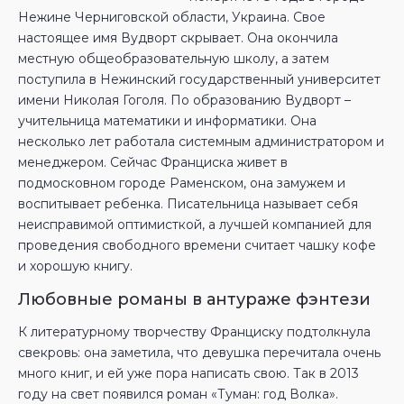
Нежине Черниговской области, Украина. Свое
настоящее имя Вудворт скрывает. Она окончила
местную общеобразовательную школу, а затем
поступила в Нежинский государственный университет
имени Николая Гоголя. По образованию Вудворт –
учительница математики и информатики. Она
несколько лет работала системным администратором и
менеджером. Сейчас Франциска живет в
подмосковном городе Раменском, она замужем и
воспитывает ребенка. Писательница называет себя
неисправимой оптимисткой, а лучшей компанией для
проведения свободного времени считает чашку кофе
и хорошую книгу.
Любовные романы в антураже фэнтези
К литературному творчеству Франциску подтолкнула
свекровь: она заметила, что девушка перечитала очень
много книг, и ей уже пора написать свою. Так в 2013
году на свет появился роман «Туман: год Волка».