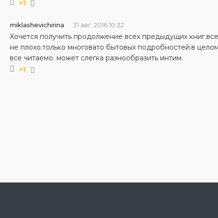
+1
miklashevichirina
31 авг. 2016 10:32
Хочется получить продолжение всех предыдущих книг.вс
не плохо.только многовато бытовых подробностей.в цело
все читаемо. может слегка разнообразить интим.
+1