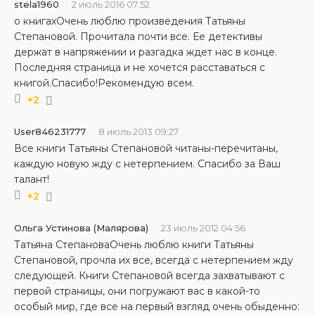
stela1960
2 июль 2016 07:52
о книгахОчень люблю произведения Татьяны
Степановой. Прочитала почти все. Ее детективы
держат в напряжении и разгадка ждет нас в конце.
Последняя страница и не хочется расставаться с
книгой.Спасибо!Рекомендую всем.
+2
User846231777
8 июль 2013 09:27
Все книги Татьяны Степановой читаны-перечитаны,
каждую новую жду с нетерпением. Спасибо за Ваш
талант!
+2
Ольга Устинова (Малярова)
23 июль 2012 04:56
Татьяна СтепановаОчень люблю книги Татьяны
Степановой, прочла их все, всегда с нетерпением жду
следующей. Книги Степановой всегда захватывают с
первой страницы, они погружают вас в какой-то
особый мир, где все на первый взгляд очень обыденно: