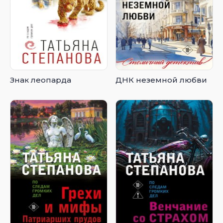
Знак леопарда
ДНК неземной любви