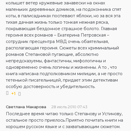
колышет ветер кружевные занавески на окнах
маленьких деревянных домиков, на подоконника спят
коты, в палисадниках поспевают яблоки, но за вся эта
тихая дачная жизнь только тонкая нежная ряска,
покрывающая бездонное страшное болото. Главная
героиня всех романов – Екатерина Петровская –
сотрудник пресцентра МВД очень обаятельная,
располагающая героиня. Сюжеты всех криминальный
романов Степановой пугающие, абсолютно
непредсказуемы, фантастичны, мифологичны и
одновременно очень логичны и жизненны. А то , что
книга написана подполковником милиции, а не просто
тетенькой писательницей, придает этим детективам
особую достоверность и убедительность.
+1
Светлана Макарова
28 июль 2010 07:43
Последнее время читаю только Степанову и Устинову,
остальное просто приелось.Приятно почитать книги на
хорошем русском языке и с захватывающим сюжетом.