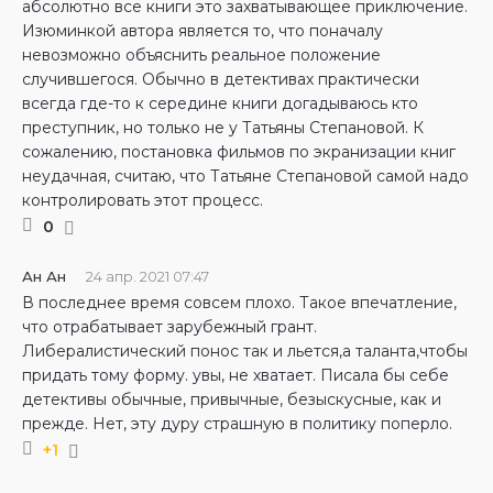
абсолютно все книги это захватывающее приключение.
Изюминкой автора является то, что поначалу
невозможно объяснить реальное положение
случившегося. Обычно в детективах практически
всегда где-то к середине книги догадываюсь кто
преступник, но только не у Татьяны Степановой. К
сожалению, постановка фильмов по экранизации книг
неудачная, считаю, что Татьяне Степановой самой надо
контролировать этот процесс.
0
Ан Ан
24 апр. 2021 07:47
В последнее время совсем плохо. Такое впечатление,
что отрабатывает зарубежный грант.
Либералистический понос так и льется,а таланта,чтобы
придать тому форму. увы, не хватает. Писала бы себе
детективы обычные, привычные, безыскусные, как и
прежде. Нет, эту дуру страшную в политику поперло.
+1