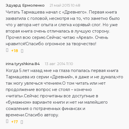
Эдуард Ермоленко
21 май 2015 10:48
Читать Тармашева начал с «Древнего». Первая книга
захватила с головой, несмотря на то, что заметно было
что у автора нет опыта и слегка корявый слог. Но уже
вторая книга очень отличалась в лучшую сторону.
Прочел всю серию.Сейчас читаю «Ареал». Очень
нравится!Спасибо огромное за творчество!
+18
irina.tyryshkina.84
13 авг. 2014 11:10
Когда 5 лет назад мне на глаза попалась первая книга
Тармашева из серии «Древний», я даже и не думала,что
так могу увлечься чтением.О том читать или нет
продолжение вопрос не стоял – конечно
«читать».Сейчас прочитаны все доступные в
«бумажном» варианте книги и нет ни малейшего
сожаления о потраченных финансах и
времени.Спасибо автору.
+17