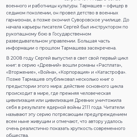
военного и работницы культуры. Тармашев – офицер в
седьмом поколении, он провел детство в военных
гарнизонах, а позже окончил Суворовское училище. До
начала карьеры писателя Сергей был инструктором по
рукопашному бою в Государственном
разведывательном управлении. Большая часть
информации о прошлом Тармашева засекречена.
В 2008 году Сергей выпустил в свет свой первый цикл
книг: в серию «Древний» вошли романы «Расплата»,
«Вторжение», «Война», «Корпорация» и «Катастрофа».
Позже Тармашев опубликовал несколько книг о
предыстории этого мира: действие основного цикла
происходит в мире, где прежняя человеческая
цивилизация или цивилизация Древних уничтожила
себя в результате ядерной войны 2111 года. Читатели
называют эту серию потрясающим предупреждением
всем ныне живущим и отмечают, что автору удалось
очень реалистично показать хрупкость современного
общества.