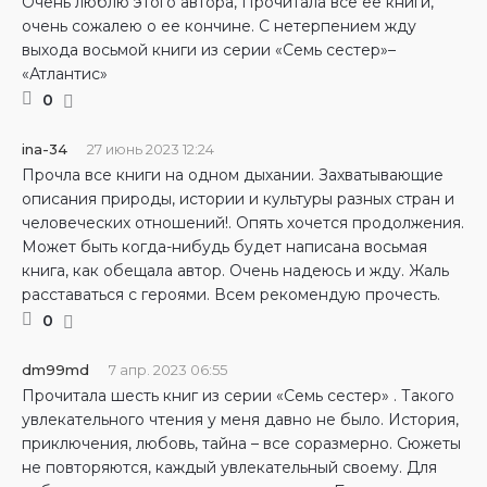
Очень люблю этого автора, Прочитала все ее книги,
очень сожалею о ее кончине. С нетерпением жду
выхода восьмой книги из серии «Семь сестер»–
«Атлантис»
0
ina-34
27 июнь 2023 12:24
Прочла все книги на одном дыхании. Захватывающие
описания природы, истории и культуры разных стран и
человеческих отношений!. Опять хочется продолжения.
Может быть когда-нибудь будет написана восьмая
книга, как обещала автор. Очень надеюсь и жду. Жаль
расставаться с героями. Всем рекомендую прочесть.
0
dm99md
7 апр. 2023 06:55
Прочитала шесть книг из серии «Семь сестер» . Такого
увлекательного чтения у меня давно не было. История,
приключения, любовь, тайна – все соразмерно. Сюжеты
не повторяются, каждый увлекательный своему. Для