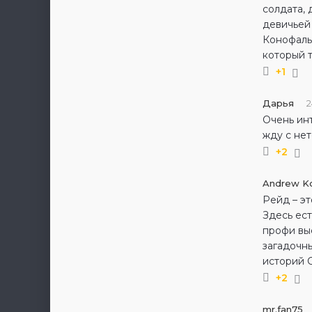
солдата, 
девичьей 
Конофальс
который т
+1
Дарья
2
Очень инт
жду с не
+2
Andrew K
Рейд – эт
Здесь ест
профи выс
загадочн
историй С
+2
mr.fan75