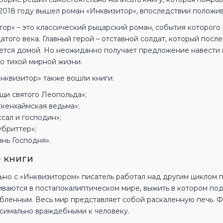
в 2018 году вышел роман «Инквизитор», впоследствии полож
ор» – это классический рыцарский роман, события которого
того века. Главный герой – отставной солдат, который посл
ется домой. Но неожиданно получает предложение навести п
о тихой мирной жизни.
Инквизитор» также вошли книги:
щи святого Леопольда»;
ккенхаймская ведьма»;
сал и господин»;
убриттер»;
ань Господня».
 книги
ьно с «Инквизитором» писатель работал над другим циклом 
иваются в постапокалиптическом мире, выжить в котором под
бленным. Весь мир представляет собой раскаленную печь. Фл
ксимально враждебными к человеку.