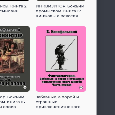
исы. Книга 2.
ИНКВИЗИТОР. Божьим
сыновья
промыслом. Книга 17.
Кинжалы и векселя
ор. Божьим
Забавные, а порой и
м. Книга 16.
страшные
и олово
приключения юного
шиноби.