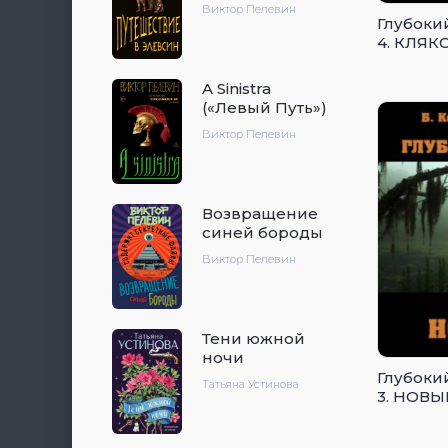
Виктор Пелевин
Глубоки
4. КЛЯК
A Sinistra
(«Левый Путь»)
Виктор Пелевин
Возвращение
синей бороды
Виктор Пелевин
Тени южной
ночи
Глубоки
Татьяна Устинова
3. НОВЫ