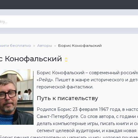
книги бесплатно
Авторы
Борис Конофальский
с Конофальский
Борис Конофальский – современный российск
«Рейд». Пишет в жанре исторического и дет
героической фантастики.
Путь к писательству
Родился Борис 23 февраля 1967 года, в нас
Санкт-Петербурге. Со слов автора, с годами 
делать компьютерные игры, писать книги и с
сегмент целевой аудитории, и каждая новая
орис решил самостоятельно написать книгу, которая понрави