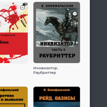
Фантасмагория. Часть 1
Инквизитор.
Раубриттер