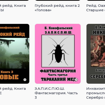
й рейд. Книга
Глубокий рейд, книга 2
Рейд. Оаз
СЫ
«Голова»
Старшие 
й рейд. Книга
З.А.П.И.С.П.Ю.Ш.
Инквизит
Е
Фантасмагория. Часть
промысло
3
Серебро 