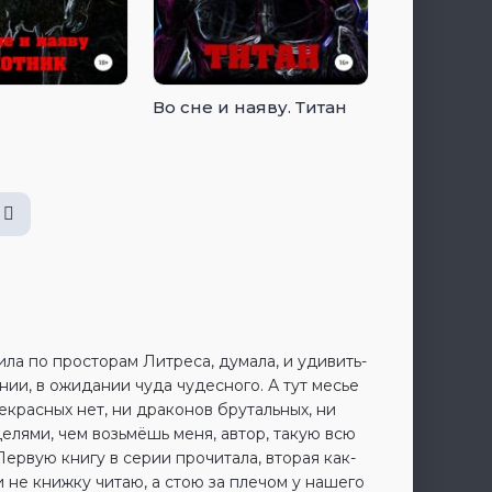
Во сне и наяву. Титан
ла по просторам Литреса, думала, и удивить-
нии, в ожидании чуда чудесного. А тут месье
екрасных нет, ни драконов брутальных, ни
елями, чем возьмёшь меня, автор, такую всю
рвую книгу в серии прочитала, вторая как-
и не книжку читаю, а стою за плечом у нашего