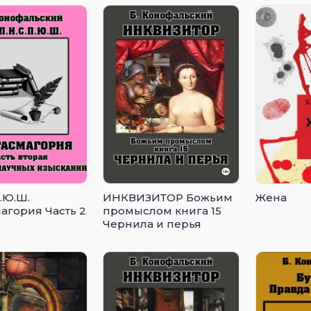
П.Ю.Ш.
ИНКВИЗИТОР Божьим
Жена
агория Часть 2
промыслом книга 15
Чернила и перья