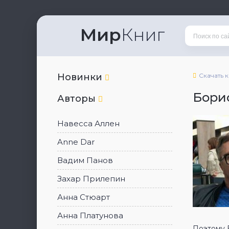
Мир
Книг
Новинки
Скачать 
Бори
Авторы
Навесса Аллен
Anne Dar
Вадим Панов
Захар Прилепин
Анна Стюарт
Анна Платунова
Поэтому Б