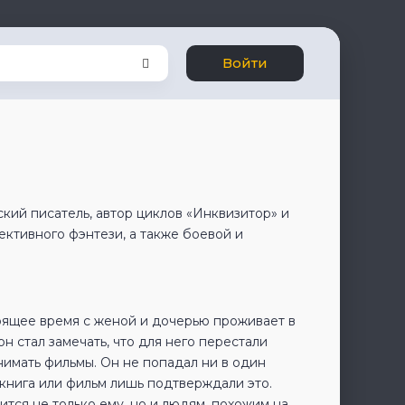
Войти
ий писатель, автор циклов «Инквизитор» и
ективного фэнтези, а также боевой и
тоящее время с женой и дочерью проживает в
он стал замечать, что для него перестали
нимать фильмы. Он не попадал ни в один
 книга или фильм лишь подтверждали это.
тся не только ему, но и людям, похожим на