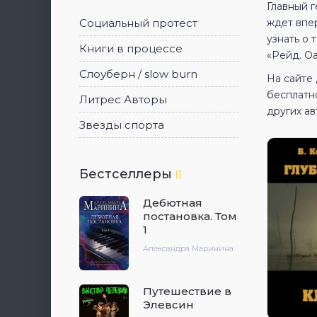
Главный г
Социальный протест
ждет впер
узнать о 
Книги в процессе
«Рейд. Оа
Слоуберн / slow burn
На сайте
бесплатн
Литрес Авторы
других ав
Звезды спорта
Бестселлеры
Дебютная
постановка. Том
1
Александра Маринина
Путешествие в
Элевсин