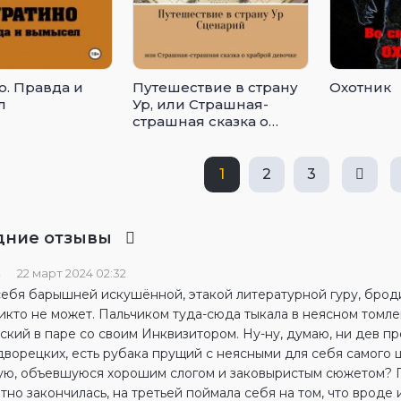
о. Правда и
Путешествие в страну
Охотник
л
Ур, или Страшная-
страшная сказка о
храброй девочке
1
2
3
дние отзывы
а
22 март 2024 02:32
себя барышней искушённой, этакой литературной гуру, броди
икто не может. Пальчиком туда-сюда тыкала в неясном томле
кий в паре со своим Инквизитором. Ну-ну, думаю, ни дев пр
ворецких, есть рубака прущий с неясными для себя самого ц
ую, объевшуюся хорошим слогом и заковыристым сюжетом? Пе
тно закончилась, на третьей поймала себя на том, что вроде 