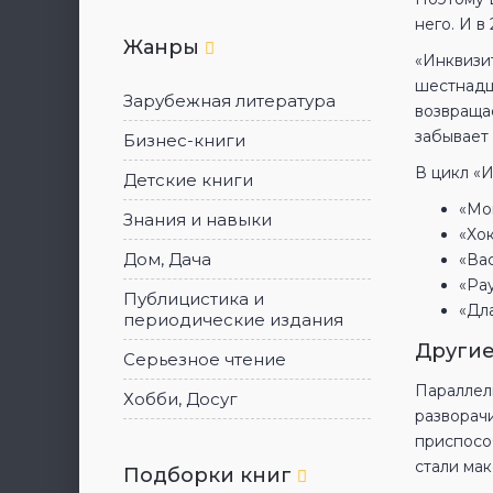
него. И 
Жанры
«Инквизит
шестнадца
Зарубежная литература
возвраща
забывает 
Бизнес-книги
В цикл «
Детские книги
«Мо
Знания и навыки
«Хо
Дом, Дача
«Вас
«Ра
Публицистика и
«Дл
периодические издания
Другие
Серьезное чтение
Параллел
Хобби, Досуг
разворач
приспосо
стали ма
Подборки книг