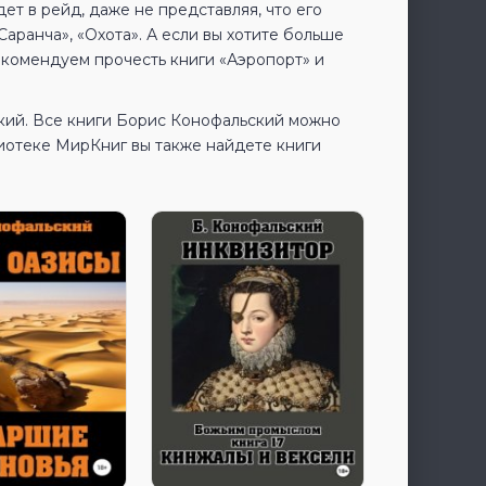
ет в рейд, даже не представляя, что его
аранча», «Охота». А если вы хотите больше
рекомендуем прочесть книги «Аэропорт» и
кий. Все книги Борис Конофальский можно
иотеке МирКниг вы также найдете книги