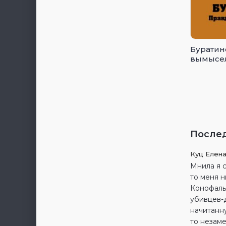
Буратин
вымысе
После
Куц Елен
Мнила я 
то меня н
Конофальс
убивцев-д
начитанн
то незаме