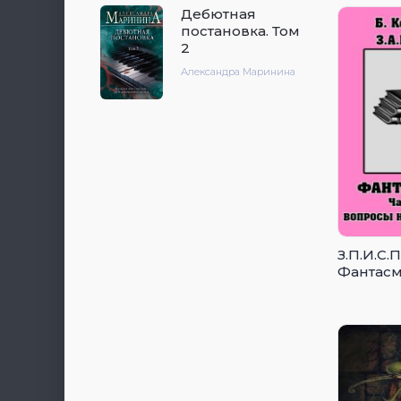
Дебютная
постановка. Том
2
Александра Маринина
З.П.И.С.
Фантасм