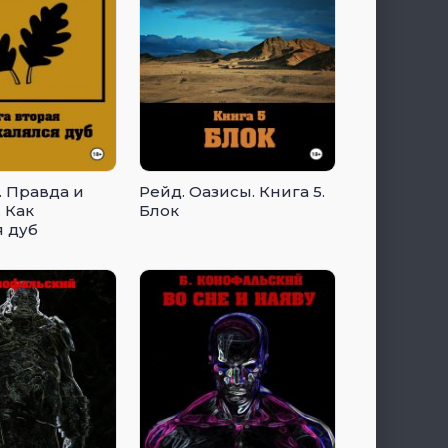
. Правда и
Рейд. Оазисы. Книга 5.
 Как
Блок
я дуб