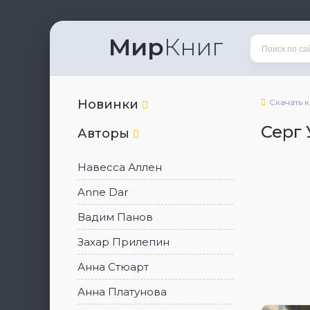
Мир
Книг
Новинки
Скачать 
Серг 
Авторы
Навесса Аллен
Anne Dar
Вадим Панов
Захар Прилепин
Анна Стюарт
Анна Платунова