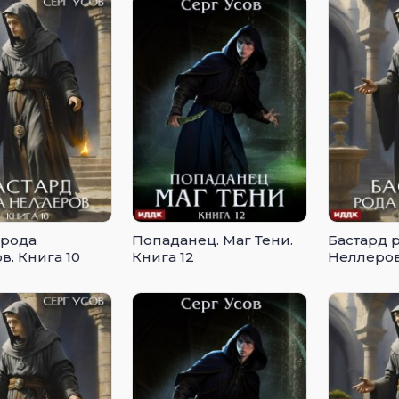
 рода
Попаданец. Маг Тени.
Бастард 
в. Книга 10
Книга 12
Неллеров