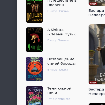
Путешествие в
Элевсин
Бастард
Виктор Пелевин
Неллеро
A Sinistra
(«Левый Путь»)
Виктор Пелевин
Возвращение
синей бороды
Виктор Пелевин
Тени южной
Бастард
ночи
Неллеро
Татьяна Устинова