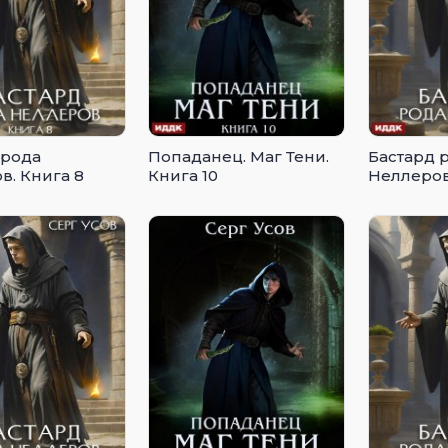
 рода
Попаданец. Маг Тени.
Бастард 
в. Книга 8
Книга 10
Неллеров