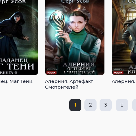
ец. Маг Тени.
Алерния. Артефакт
Алерния.
Смотрителей
1
2
3