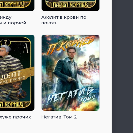
ежду
Аколит в крови по
 и порчей
локоть
 хуже прочих
Негатив. Том 2