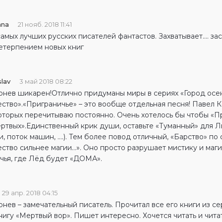
nna
21 нояб. 2018 11:41
амых лучших русских писателей фантастов. Захватывает.... з
етерпением новых книг
slav
3 май 2018 08:22
рнев шикарен!Отлично придуманы миры в сериях «Город осен
ество».«Приграничье» – это вообще отдельная песня! Павел 
которых перечитываю постоянно. Очень хотелось бы чтобы «
ртвых».Единственный крик души, оставьте «Туманный» для Ль
, поток машин, ….). Тем более повод отличный, «Барство» по 
ство сильнее магии…». Оно просто разрушает мистику и маги
чья, где Лёд будет «ДОМА».
29 апр. 2018 04:15
нев – замечательный писатель. Прочитал все его книги из с
игу «Мертвый вор». Пишет интересно. Хочется читать и чита