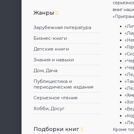
серьезное
вмиг наше
Жанры
«Приграни
«Лит
Зарубежная литература
«Ли
Бизнес-книги
«Не
«Гор
Детские книги
«Ско
Знания и навыки
«Че
«Че
Дом, Дача
«Ле
Публицистика и
«Там
периодические издания
«Ле
«Хм
Серьезное чтение
«Хол
Хобби, Досуг
«Вед
«Кор
«Лед
Подборки книг
Кроме тог