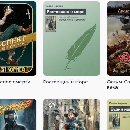
белее смерти
Ростовщик и море
Фатум. С
века