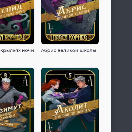
 крыльях ночи
Абрис великой школы