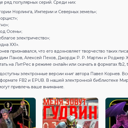
е ряд популярных серий. Среди них:
тории Норлинга, Империи и Северных земель»;
орцист»;
но»;
род Осень»;
еблагое электричество»;
дна XXI».
нев признавался, что его вдохновляет творчество таких пис
адим Панов, Алексей Пехов, Джордж Р. Р. Мартин и Роджер
ать на ЛитРес в режиме онлайн или скачать в форматах fb2, tx
 доступны электронные версии книг автора Павел Корнев. В
в формате FB2 и EPUB. В нашей электронной библиотеке МирК
могут привлечь ваше внимание.