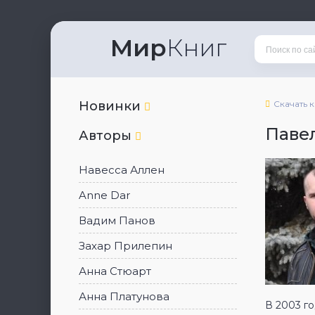
Мир
Книг
Новинки
Скачать 
Паве
Авторы
Навесса Аллен
Anne Dar
Вадим Панов
Захар Прилепин
Анна Стюарт
Анна Платунова
В 2003 го