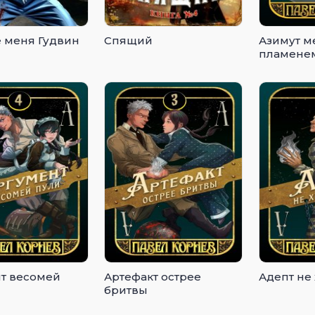
е меня Гудвин
Спящий
Азимут м
пламенем
т весомей
Артефакт острее
Адепт не
бритвы