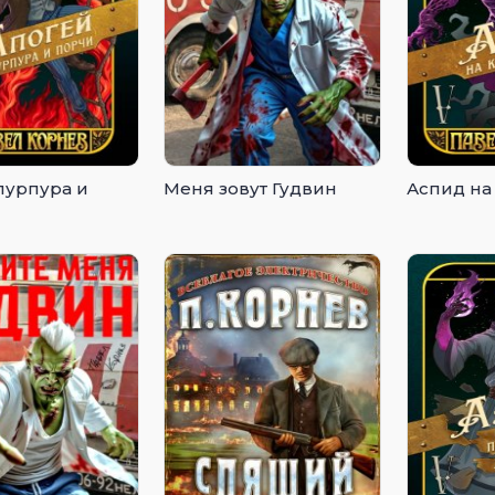
пурпура и
Меня зовут Гудвин
Аспид на