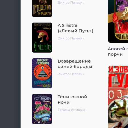
Виктор Пелевин
A Sinistra
(«Левый Путь»)
Виктор Пелевин
Апогей 
порчи
Возвращение
синей бороды
Виктор Пелевин
Тени южной
ночи
Татьяна Устинова