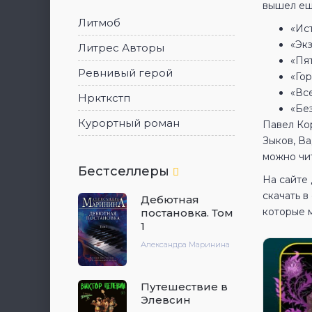
вышел ещ
Литмоб
«Ис
«Экз
Литрес Авторы
«Пят
Ревнивый герой
«Го
«Вс
Нркткстп
«Без
Курортный роман
Павел Кор
Зыков, В
можно чит
Бестселлеры
На сайте
скачать 
Дебютная
которые 
постановка. Том
1
Александра Маринина
Путешествие в
Элевсин