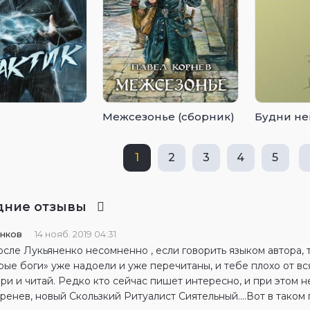
Межсезонье (сборник)
Будни не
1
2
3
4
5
дние отзывы
анков
14 нояб. 2019 04:31
сле Лукьяненко несомненно , если говорить языком автора, т
рые боги» уже надоели и уже перечитаны, и тебе плохо от вс
ери и читай. Редко кто сейчас пишет интересно, и при этом н
ренев, новый Скользкий Ритуалист Сиятельный....Вот в таком п