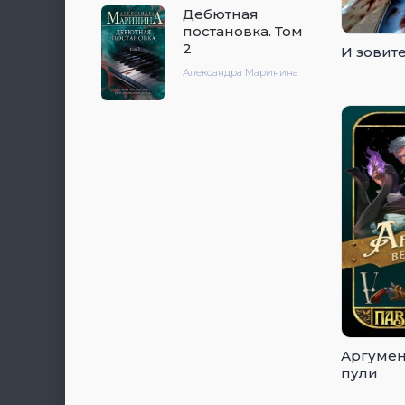
Дебютная
постановка. Том
2
И зовит
Александра Маринина
Аргумен
пули