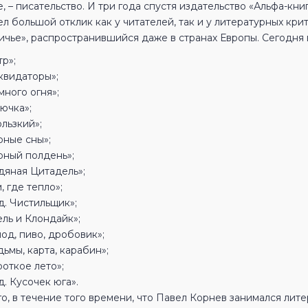
, – писательство. И три года спустя издательство «Альфа-кн
л большой отклик как у читателей, так и у литературных кр
чье», распространившийся даже в странах Европы. Сегодня в
р»;
квидаторы»;
много огня»;
ючка»;
льзкий»;
рные сны»;
рный полдень»;
дяная Цитадель»;
, где тепло»;
д. Чистильщик»;
ель и Клондайк»;
од, пиво, дробовик»;
ьмы, карта, карабин»;
откое лето»;
. Кусочек юга».
о, в течение того времени, что Павел Корнев занимался лит