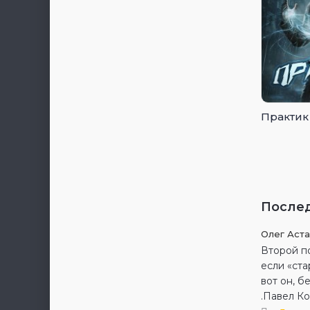
Практик
После
Олег Аст
Второй по
если «ста
вот он, б
.Павел Ко