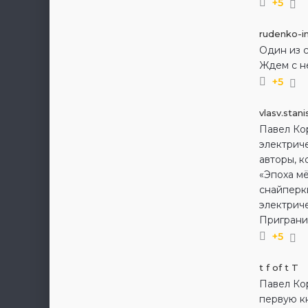
+5
rudenko-i
Один из с
Ждем с н
+5
vlasv.stani
Павел Ко
электрич
авторы, 
«Эпоха мё
снайперки
электриче
Приграни
+5
t f of t T
Павел Кор
первую кн