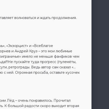
аставляет волноваться и ждать продолжения.
ь», «Экзорцист» и «Всеблагое
Корнев и Андрей Круз – это мои любимые
Приграничье» имело не меньше фанфиков чем
да!!!Не пускайте туда прогресс (пулемёты,
сути, ретрограды. Ведь автор сам сказал «…
ю с ней. Огромная просьба, оставьте кусочек
ерии Лёд – очень понравилось. Прочитал
ть. К большой радости скоро выходит вторая