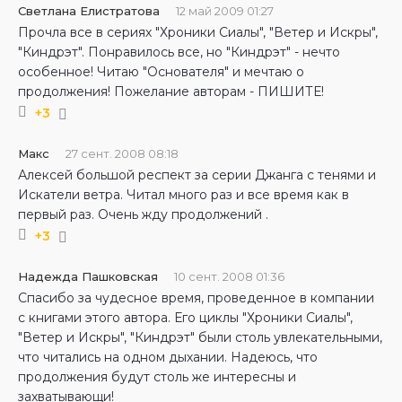
Светлана Елистратова
12 май 2009 01:27
Прочла все в сериях "Хроники Сиалы", "Ветер и Искры",
"Киндрэт". Понравилось все, но "Киндрэт" - нечто
особенное! Читаю "Основателя" и мечтаю о
продолжения! Пожелание авторам - ПИШИТЕ!
+3
Макс
27 сент. 2008 08:18
Алексей большой респект за серии Джанга с тенями и
Искатели ветра. Читал много раз и все время как в
первый раз. Очень жду продолжений .
+3
Надежда Пашковская
10 сент. 2008 01:36
Спасибо за чудесное время, проведенное в компании
с книгами этого автора. Его циклы "Хроники Сиалы",
"Ветер и Искры", "Киндрэт" были столь увлекательными,
что читались на одном дыхании. Надеюсь, что
продолжения будут столь же интересны и
захватывающи!