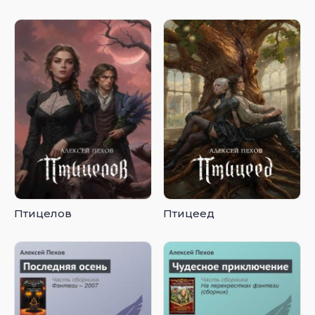
Птицелов
Птицеед