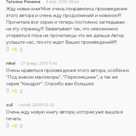
Татьяна Рюмина
3 апр. 2010 09:44
Жду новых книгМне очень понравились произведения
этого автора и очень жду продолжений и новинок!!!!
Прочитала все серии и теперь постоянно заглядываю
на эту страницу!!! Захватывает так, что невозможно
оторваться пока не прочитаешь что же дальше.Автор
услыште нас, тех кто ждет Ваших произведений!!!!
+3
nikel
27 февр. 2010 11:40
Очень нравиться произведения этого автора, особенно
“Под знаком мантикоры”, “Пересмешник”, а так же
серия “Киндрэт”. Спасибо вам большее.
+3
zull
1 нояб. 2009 03:02
Очень жду новую книгу автора, которая уже вышла в
печать.
+3