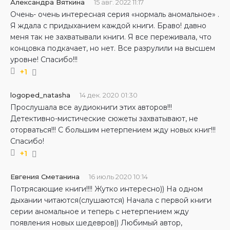
Александра Вяткина
15 авг. 2022 11:17
Очень- очень интересная серия «нормаль аномальное» .
Я ждала с придыханием каждой книги. Браво! давно
меня так не захватывали книги. Я все переживала, что
концовка подкачает, но нет. Все разрулили на высшем
уровне! Спасибо!!!
+1
logoped_natasha
14 дек. 2020 01:30
Прослушала все аудиокниги этих авторов!!!
Детективно-мистические сюжеты захватывают, не
оторваться!!! С большим нетерпением жду новых книг!!!
Спасибо!
+1
Евгения Сметанина
16 июль 2020 10:14
Потрясающие книги!!!! Жутко интересно)) На одном
дыхании читаются(слушаются) Начала с первой книги
серии аномальное и теперь с нетерпением жду
появления новых шедевров)) Любимый автор,