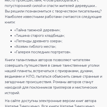
место происшествия, чтобы разобраться с
потусторонней силой и спасти жителей деревушки…
Вы решили познакомиться с творчеством писательниц?
Наиболее известными работами считаются следующие
книги:
«Тайна таежной деревни»;
«Тишина старого кладбища»;
«Легенды древнего озера»;
«Хозяин гиблого места»;
«Галерея последних портретов».
Книги талантливых авторов позволяют читателям
совершать путешествия в самые таинственные уголки
нашей планеты, встречаться с призраками, духами,
ведьмами и НЛО, пытаться объяснить самые странные и
загадочные происшествия. Романы авторов станут
находкой для поклонников триллеров и мистических
историй.
На сайте доступны электронные версии книг автора
Наталья Тимошенко. Все книги Наталья Тимошенко