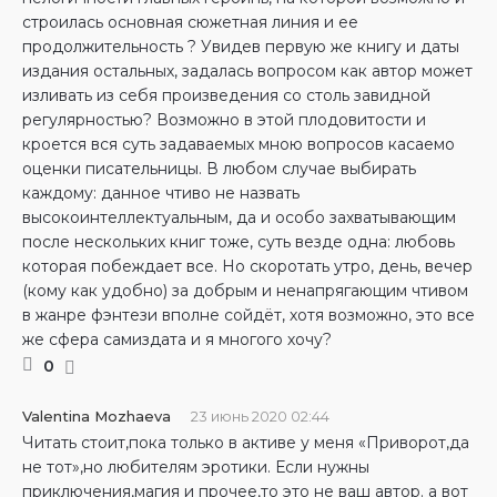
строилась основная сюжетная линия и ее
продолжительность ? Увидев первую же книгу и даты
издания остальных, задалась вопросом как автор может
изливать из себя произведения со столь завидной
регулярностью? Возможно в этой плодовитости и
кроется вся суть задаваемых мною вопросов касаемо
оценки писательницы. В любом случае выбирать
каждому: данное чтиво не назвать
высокоинтеллектуальным, да и особо захватывающим
после нескольких книг тоже, суть везде одна: любовь
которая побеждает все. Но скоротать утро, день, вечер
(кому как удобно) за добрым и ненапрягающим чтивом
в жанре фэнтези вполне сойдёт, хотя возможно, это все
же сфера самиздата и я многого хочу?
0
Valentina Mozhaeva
23 июнь 2020 02:44
Читать стоит,пока только в активе у меня «Приворот,да
не тот»,но любителям эротики. Если нужны
приключения,магия и прочее,то это не ваш автор. а вот