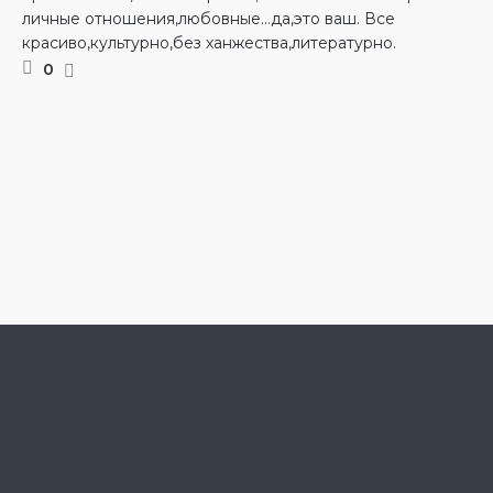
личные отношения,любовные…да,это ваш. Все
красиво,культурно,без ханжества,литературно.
0