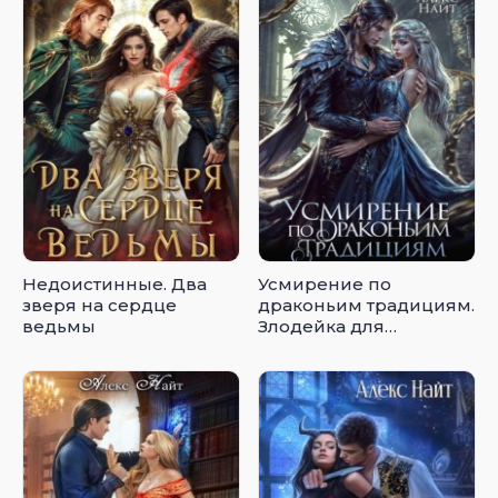
Недоистинные. Два
Усмирение по
зверя на сердце
драконьим традициям.
ведьмы
Злодейка для
эбонитового лорда