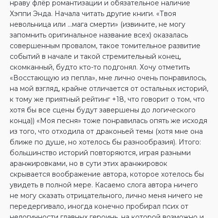
нраву флёр романтизации и обязательное наличие
Хэппи Энда. Начала читать другие книги. «Твоя
невольница или …мага смерти» (извините, не могу
запомнить оригинальное название всех) оказалась
совершенным провалом, такое томительное развитие
событий в начале и такой стремительный конец,
скомканный, будто кто-то подгонял. Хочу отметить
«Восстающую из пепла», мне лично очень понравилось,
на мой взгляд, крайне отличается от остальных историй,
к тому же приятный рейтинг +18, что говорит о том, что
хотя бы все сцены будут завершены до логического
конца)) «Моя песня» тоже понравилась опять же исходя
из того, что отходила от драконьей темы (хотя мне она
ближе по душе, но хотелось бы разнообразия). Итого:
большинство историй повторяются, играя разными
аранжировками, но в сути этих аранжировок
скрывается воображение автора, которое хотелось бы
увидеть в полной мере. Касаемо слога автора ничего
не могу сказать отрицательного, лично меня ничего не
передергивало, иногда конечно пробирал псих от
нелогичности главных героинь, на которой возможно и