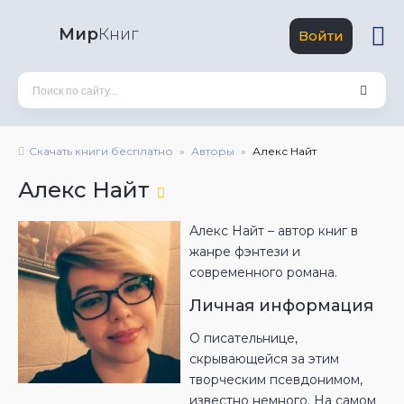
Мир
Книг
Войти
Скачать книги бесплатно
Авторы
Алекс Найт
Алекс Найт
Алекс Найт – автор книг в
жанре фэнтези и
современного романа.
Личная информация
О писательнице,
скрывающейся за этим
творческим псевдонимом,
известно немного. На самом