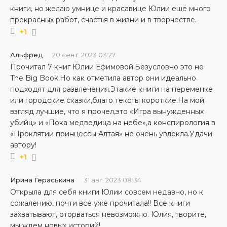
книги, но желаю умнице и красавице Юлии ещё много
прекрасных работ, счастья в жизни и в творчестве.
+1
Альфред
20 сент. 2023 03:27
Прочитал 7 книг Юлии Ефимовой.Безусловно это не
The Big Book.Но как отметила автор они идеально
подходят для развлечения.Этакие книги на переменке
или городские сказки,благо тексты короткие.На мой
взгляд лучшие, что я прочел,это «Игра вынужденных
убийц» и «Пока медведица на небе»,а конспирология в
«Проклятии принцессы Алтая» не очень увлекла.Удачи
автору!
+1
Ирина Гераськина
31 авг. 2023 08:34
Открыла для себя книги Юлии совсем недавно, но к
сожалению, почти все уже прочитала!! Все книги
захватывают, оторваться невозможно. Юлия, творите,
мы ждем новых историй!