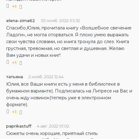
+1
elena-zima62
30 нояб. 2022 03:52
Спасибо,Юлия, прочитала книгу «Волшебное свечение
Ладоги», не могла оторваться. Я плохо умею выражать
свои чувства словами, но книга тронула до слез. Книга
грустная, тревожная, но светлая и душевная. Желаю
Вам удачи и новых книг!
+1
татьяна
2 нояб. 2022 12:44
Юлия, все Ваши книги есть у меня в библиотеке в
бумажном варианте). Подписалась на Литресе на Вас и
очень жду новинок(теперь уже в электронном
формате).
+1
paprikastuff
4 авг. 2022 01:02
Сюжеты очень хорошие, приятный стиль