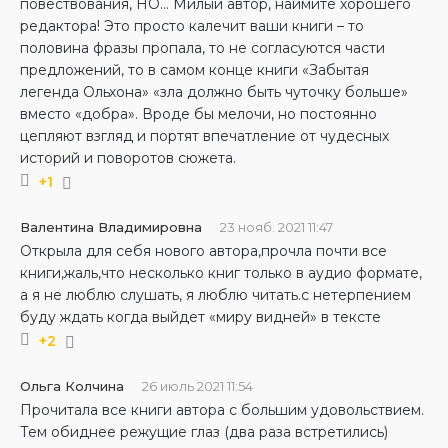
повествования, НО… Милый автор, наймите хорошего
редактора! Это просто калечит ваши книги – то
половина фразы пропала, то не согласуются части
предложений, то в самом конце книги «Забытая
легенда Ольхона» «зла должно быть чуточку больше»
вместо «добра». Вроде бы мелочи, но постоянно
цепляют взгляд и портят впечатление от чудесных
историй и поворотов сюжета.
+1
Валентина Владимировна
23 нояб. 2021 11:47
Открыла для себя нового автора,прочла почти все
книги,жаль,что несколько книг только в аудио формате,
а я не люблю слушать, я люблю читать.с нетерпением
буду ждать когда выйдет «миру видней» в тексте
+2
Ольга Колчина
26 июль 2021 11:54
Прочитала все книги автора с большим удовольствием.
Тем обиднее режущие глаз (два раза встретились)