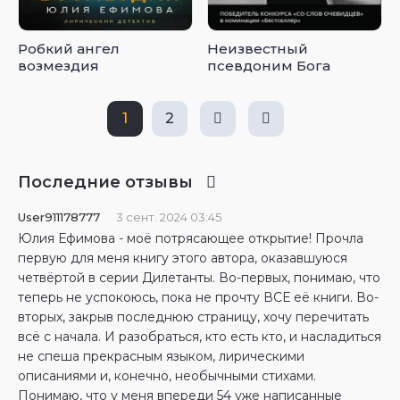
Робкий ангел
Неизвестный
возмездия
псевдоним Бога
1
2
Последние отзывы
User911178777
3 сент. 2024 03:45
Юлия Ефимова - моё потрясающее открытие! Прочла
первую для меня книгу этого автора, оказавшуюся
четвёртой в серии Дилетанты. Во-первых, понимаю, что
теперь не успокоюсь, пока не прочту ВСЕ её книги. Во-
вторых, закрыв последнюю страницу, хочу перечитать
всё с начала. И разобраться, кто есть кто, и насладиться
не спеша прекрасным языком, лирическими
описаниями и, конечно, необычными стихами.
Понимаю, что у меня впереди 54 уже написанные